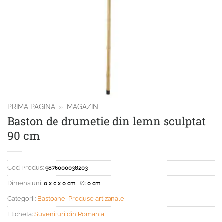
PRIMA PAGINA
»
MAGAZIN
Baston de drumetie din lemn sculptat
90 cm
Cod Produs:
9876000038203
Dimensiuni:
Ø:
0 x 0 x 0 cm
0 cm
Categorii:
Bastoane
,
Produse artizanale
Eticheta:
Suveniruri din Romania