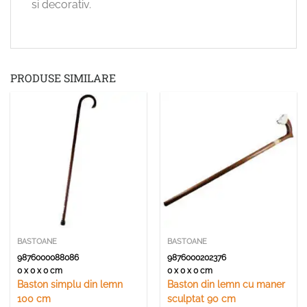
si decorativ.
PRODUSE SIMILARE
BASTOANE
BASTOANE
9876000088086
9876000202376
0 x 0 x 0 cm
0 x 0 x 0 cm
Baston simplu din lemn
Baston din lemn cu maner
100 cm
sculptat 90 cm