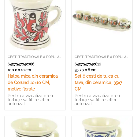
CESTI TRADITIONALE & POPULARE
CESTI TRADITIONALE & POPULARE
6427947040786
6427947040816
10 x 0 x 10 cm
35 x 7 x 6 cm
Halba mica din ceramica
Set 6 cesti de tuica cu
de Corund 10×10 CM,
tava, din ceramica, 35×7
motive florale
CM
Pentru a vizualiza pretul,
Pentru a vizualiza pretul,
trebuie sa fiti reseller
trebuie sa fiti reseller
autorizat
autorizat