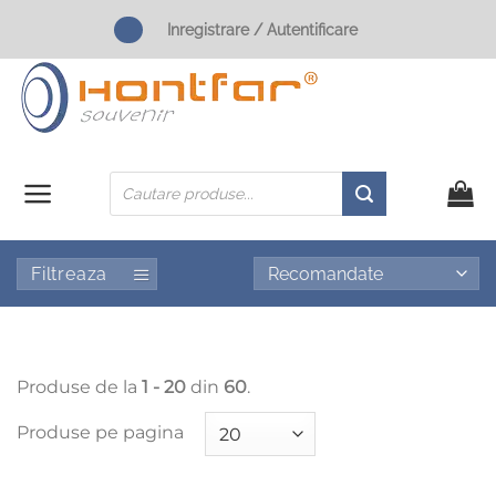
Skip
Inregistrare / Autentificare
to
content
Products
search
Filtreaza
Produse de la
1 - 20
din
60
.
Produse pe pagina