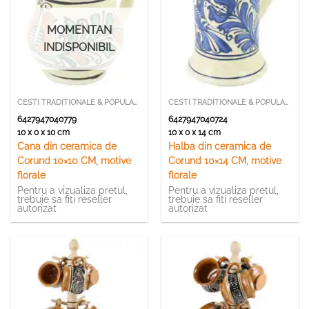
MOMENTAN
INDISPONIBIL
CESTI TRADITIONALE & POPULARE
CESTI TRADITIONALE & POPULARE
6427947040779
6427947040724
10 x 0 x 10 cm
10 x 0 x 14 cm
Cana din ceramica de
Halba din ceramica de
Corund 10×10 CM, motive
Corund 10×14 CM, motive
florale
florale
Pentru a vizualiza pretul,
Pentru a vizualiza pretul,
trebuie sa fiti reseller
trebuie sa fiti reseller
autorizat
autorizat