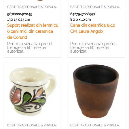
CESTI TRADITIONALE & POPULARE
CESTI TRADITIONALE & POPULARE
9876000420145
6427947008977
13 x 13 x 23 cm
8 x 0 x 10 cm
Suport realizat din lemn cu
Cana din ceramica 8×10
6 cani mici din ceramica
CM, Laura Angob
de Corund
Pentru a vizualiza pretul,
Pentru a vizualiza pretul,
trebuie sa fiti reseller
trebuie sa fiti reseller
autorizat
autorizat
CESTI TRADITIONALE & POPULARE
CESTI TRADITIONALE & POPULARE