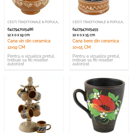
CESTI TRADITIONALE & POPULARE
CESTI TRADITIONALE & POPULARE
6427947025486
6427947025455
12 x 0 x 19 cm
10 x 0 x 15 cm
Cana vin din ceramica
Cana bere din ceramica
12×19 CM
10×15 CM
Pentru a vizualiza pretul,
Pentru a vizualiza pretul,
trebuie sa fiti reseller
trebuie sa fiti reseller
autorizat
autorizat