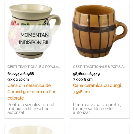
MOMENTAN
INDISPONIBIL
CESTI TRADITIONALE & POPULARE
CESTI TRADITIONALE & POPULARE
6427947060968
9876000083449
9 x 0 x 10 cm
7 x 0 x 8 cm
Cana din ceramica de
Cana ceramica cu dungi
Corund 9 x 10 cm cu flori
7.5×8 cm
colorate
Pentru a vizualiza pretul,
Pentru a vizualiza pretul,
trebuie sa fiti reseller
trebuie sa fiti reseller
autorizat
autorizat