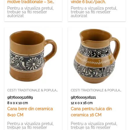
motive traditionale – Se
vinde 6 buc/pach.
vinde 6 buc./pach.
Pentru a vizualiza pretul,
Pentru a vizualiza pretul,
trebuie sa fiti reseller
trebuie sa fiti reseller
autorizat
autorizat
CESTI TRADITIONALE & POPULARE
CESTI TRADITIONALE & POPULARE
9876000522689
9876000506221
8 x 0 x 10 cm
12 x 0 x 16 cm
Cana bere din ceramica
Cana pentru tuica din
8×10 CM
ceramica 16 CM
Pentru a vizualiza pretul,
Pentru a vizualiza pretul,
trebuie sa fiti reseller
trebuie sa fiti reseller