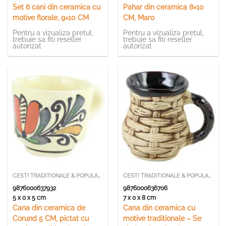
Set 6 cani din ceramica cu
Pahar din ceramica 8×10
motive florale, 9×10 CM
CM, Maro
Pentru a vizualiza pretul,
Pentru a vizualiza pretul,
trebuie sa fiti reseller
trebuie sa fiti reseller
autorizat
autorizat
CESTI TRADITIONALE & POPULARE
CESTI TRADITIONALE & POPULARE
9876000637932
9876000636706
5 x 0 x 5 cm
7 x 0 x 8 cm
Cana din ceramica de
Cana din ceramica cu
Corund 5 CM, pictat cu
motive traditionale – Se