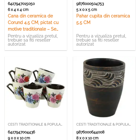
6427947015050
9876000504753
6 x 4 x 4 cm
5 x 0 x 5 cm
Cana din ceramica de
Pahar cupita din ceramica
Corund 4.5 CM, pictat cu
5.5 CM
motive traditionale – Se
vinde 6 buc./pach.
Pentru a vizualiza pretul,
Pentru a vizualiza pretul,
trebuie sa fiti reseller
trebuie sa fiti reseller
autorizat
autorizat
CESTI TRADITIONALE & POPULARE
CESTI TRADITIONALE & POPULARE
6427947004436
9876000644008
9 x 0 x 10 cm
8 x 0 x 10 cm