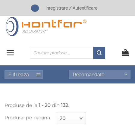
Skip
Inregistrare / Autentificare
to
content
Products
search
Filtreaza
Produse de la
1 - 20
din
132
.
Produse pe pagina