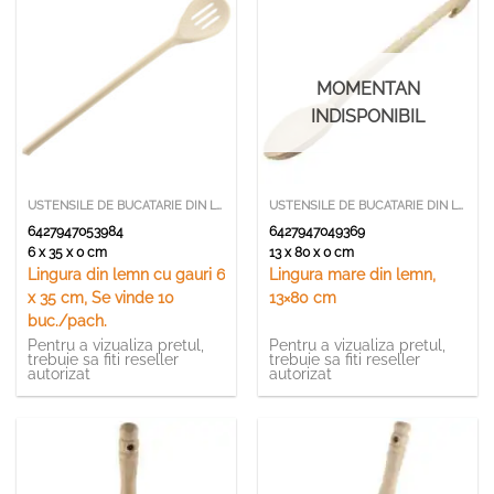
MOMENTAN
INDISPONIBIL
USTENSILE DE BUCATARIE DIN LEMN SI BAMBUS
USTENSILE DE BUCATARIE DIN LEMN SI BAMBUS
6427947053984
6427947049369
6 x 35 x 0 cm
13 x 80 x 0 cm
Lingura din lemn cu gauri 6
Lingura mare din lemn,
x 35 cm, Se vinde 10
13×80 cm
buc./pach.
Pentru a vizualiza pretul,
Pentru a vizualiza pretul,
trebuie sa fiti reseller
trebuie sa fiti reseller
autorizat
autorizat