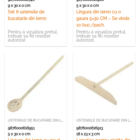
9 x 30 x 0 cm
5 x 30 x 0 cm
Set 6 ustensile de
Lingura din lemn cu o
bucatarie din lemn
gaura 5×30 CM – Se vinde
10 buc./pach.
Pentru a vizualiza pretul,
Pentru a vizualiza pretul,
trebuie sa fiti reseller
trebuie sa fiti reseller
autorizat
autorizat
USTENSILE DE BUCATARIE DIN LEMN SI BAMBUS
USTENSILE DE BUCATARIE DIN LEMN SI BAMBUS
9876000616951
9876000616913
5 x 30 x 0 cm
18 x 23 x 3 cm