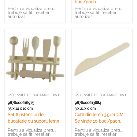
buc./pach.
Pentru a vizualiza pretul,
Pentru a vizualiza pretul,
trebuie sa fiti reseller
trebuie sa fiti reseller
autorizat
autorizat
USTENSILE DE BUCATARIE DIN LEMN SI BAMBUS
USTENSILE DE BUCATARIE DIN LEMN SI BAMBUS
9876000616975
9876000613684
35 x 14 x 10 cm
3 x 21 x 0 cm
Set 6 ustensile de
Cutit din lemn 3.5×21 CM –
bucatarie cu suport, lemn
Se vinde 10 buc./pach.
Pentru a vizualiza pretul,
Pentru a vizualiza pretul,
trebuie sa fiti reseller
trebuie sa fiti reseller