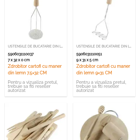
USTENSILE DE BUCATARIE DIN LEMN SI BAMBUS
USTENSILE DE BUCATARIE DIN LEMN SI BAMBUS
5906031110037
5906031110051
7 x 32 x 0 cm
9 x 31 x 5 cm
Zdrobitor cartofi cu maner
Zdrobitor cartofi cu maner
din lemn 7.5×32 CM
din lemn 9×31 CM
Pentru a vizualiza pretul,
Pentru a vizualiza pretul,
trebuie sa fiti reseller
trebuie sa fiti reseller
autorizat
autorizat