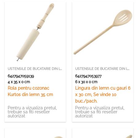
USTENSILE DE BUCATARIE DIN LEMN SI BAMBUS
USTENSILE DE BUCATARIE DIN LEMN SI BAMBUS
6427947059139
6427947053977
4 x 35 x 0 cm
6 x 30 x 0 cm
Rola pentru cozonac
Lingura din lemn cu gauri 6
Kurtos din lemn 35 cm
x 30 cm, Se vinde 10
buc./pach.
Pentru a vizualiza pretul,
Pentru a vizualiza pretul,
trebuie sa fiti reseller
trebuie sa fiti reseller
autorizat
autorizat