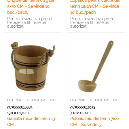
Lingura din lemn cu gauri
Lopatica pentru clatite din
5×30 CM – Se vinde 10
lemn 18×23 CM – Se vinde
buc./pach.
10 buc./pach.
Pentru a vizualiza pretul,
Pentru a vizualiza pretul,
trebuie sa fiti reseller
trebuie sa fiti reseller
autorizat
autorizat
USTENSILE DE BUCATARIE DIN LEMN SI BAMBUS
USTENSILE DE BUCATARIE DIN LEMN SI BAMBUS
9876000616883
9876000617033
13 x 0 x 13 cm
7 x 22 x 0 cm
Galeata mica din lemn 13
Polonic mic din lemn 7×22
CM
CM – Se vinde 5