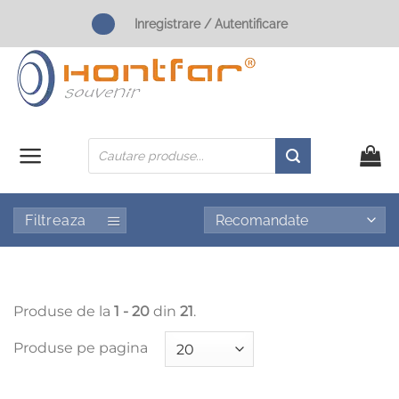
Skip
Inregistrare / Autentificare
to
content
Products
search
Filtreaza
Produse de la
1 - 20
din
21
.
Produse pe pagina