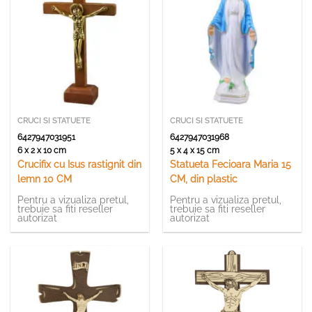
CRUCI SI STATUETE
CRUCI SI STATUETE
6427947031951
6427947031968
6 x 2 x 10 cm
5 x 4 x 15 cm
Crucifix cu Isus rastignit din
Statueta Fecioara Maria 15
lemn 10 CM
CM, din plastic
Pentru a vizualiza pretul,
Pentru a vizualiza pretul,
trebuie sa fiti reseller
trebuie sa fiti reseller
autorizat
autorizat