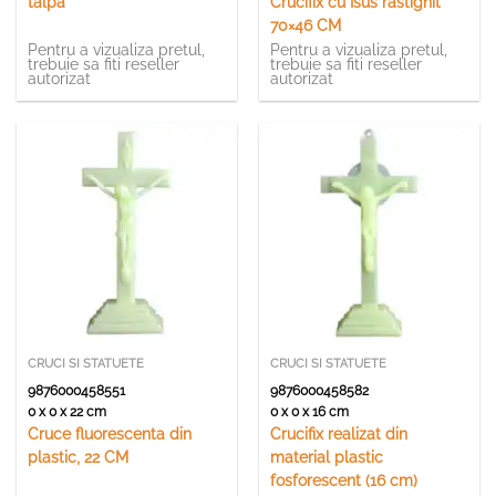
talpa
Crucifix cu Isus rastignit
70×46 CM
Pentru a vizualiza pretul,
Pentru a vizualiza pretul,
trebuie sa fiti reseller
trebuie sa fiti reseller
autorizat
autorizat
CRUCI SI STATUETE
CRUCI SI STATUETE
9876000458551
9876000458582
0 x 0 x 22 cm
0 x 0 x 16 cm
Cruce fluorescenta din
Crucifix realizat din
plastic, 22 CM
material plastic
fosforescent (16 cm)