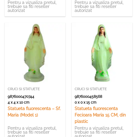
Pentru a vizualiza pretul,
Pentru a vizualiza pretul,
trebuie sa fiti reseller
trebuie sa fiti reseller
autorizat
autorizat
CRUCI SI STATUETE
CRUCI SI STATUETE
9876000470744
9876000458568
4 x 4 x 10 cm
0 x 0 x 15 cm
Statueta fluorescenta – Sf.
Statueta fluorescenta
Maria (Model 1)
Fecioara Maria 15 CM, din
plastic
Pentru a vizualiza pretul,
Pentru a vizualiza pretul,
trebuie sa fiti reseller
trebuie sa fiti reseller
autorizat
autorizat