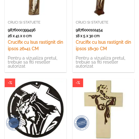
CRUCI SI STATUETE
CRUCI SI STATUETE
9876000399496
9876000102454
26 x 41 x 0 cm
18 x 5 x 30 cm
Crucifix cu Isus rastignit din
Crucifix cu Isus rastignit din
ipsos 26×41 CM
ipsos 18×30 CM
Pentru a vizualiza pretul,
Pentru a vizualiza pretul,
trebuie sa fiti reseller
trebuie sa fiti reseller
autorizat
autorizat
-%
-%