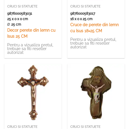
CRUCI SI STATUETE
CRUCI SI STATUETE
9876000583031
9876000583017
25 x 0 x 0 cm
16 x 0 x 25 cm
Ø:
25 cm
Cruce de perete din lemn
Decor perete din lemn cu
cu Isus 18×25 CM
Isus 25 CM
Pentru a vizualiza pretul,
trebuie sa fiti reseller
Pentru a vizualiza pretul,
autorizat
trebuie sa fiti reseller
autorizat
CRUCI SI STATUETE
CRUCI SI STATUETE