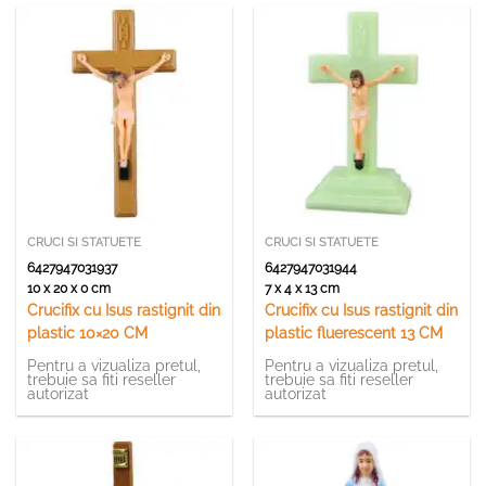
CRUCI SI STATUETE
CRUCI SI STATUETE
6427947031937
6427947031944
10 x 20 x 0 cm
7 x 4 x 13 cm
Crucifix cu Isus rastignit din
Crucifix cu Isus rastignit din
plastic 10×20 CM
plastic fluerescent 13 CM
Pentru a vizualiza pretul,
Pentru a vizualiza pretul,
trebuie sa fiti reseller
trebuie sa fiti reseller
autorizat
autorizat