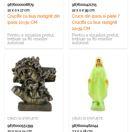
9876000008879
9876000421715
10 x 0 x 17 cm
22 x 0 x 39 cm
Crucifix cu Isus rastignit din
Cruce din ipsos si piele ?
ipsos 10×30 CM
Crucifix cu Isus rastignit
22×39 CM
Pentru a vizualiza pretul,
Pentru a vizualiza pretul,
trebuie sa fiti reseller
trebuie sa fiti reseller
autorizat
autorizat
CRUCI SI STATUETE
CRUCI SI STATUETE
9876000551399
9876000482044
20 x 10 x 24 cm
7 x 5 x 18 cm