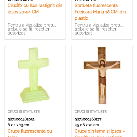
Crucifix cu Isus rastignit din
Statueta fluorescenta
ipsos 20×24 CM
Fecioara Maria 18 CM, din
plastic
Pentru a vizualiza pretul,
Pentru a vizualiza pretul,
trebuie sa fiti reseller
trebuie sa fiti reseller
autorizat
autorizat
CRUCI SI STATUETE
CRUCI SI STATUETE
9876000482051
9876000468277
8 x 4 x 13 cm
45 x 6 x 70 cm
Cruce fluorescenta cu
Cruce din lemn si ipsos –