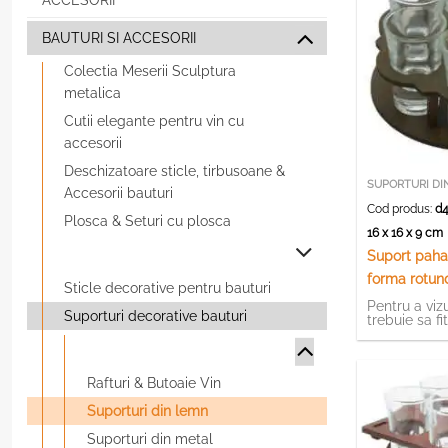
ACCESORII
BAUTURI SI ACCESORII
Colectia Meserii Sculptura
metalica
Cutii elegante pentru vin cu
accesorii
Deschizatoare sticle, tirbusoane &
SUPORTURI DI
Accesorii bauturi
Cod produs:
d4
Plosca & Seturi cu plosca
16 x 16 x 9 c
Suport paha
forma rotun
Sticle decorative pentru bauturi
tuica
Pentru a vizu
Suporturi decorative bauturi
trebuie sa fi
Rafturi & Butoaie Vin
Suporturi din lemn
Suporturi din metal