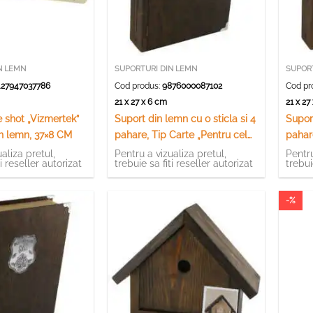
N LEMN
SUPORTURI DIN LEMN
SUPOR
27947037786
Cod produs:
9876000087102
Cod pr
21 x 27 x 6 cm
21 x 2
 shot „Vizmertek”
Suport din lemn cu o sticla si 4
Suport
in lemn, 37×8 CM
pahare, Tip Carte „Pentru cel
pahar
mai bun Tata”
mai b
aliza pretul,
Pentru a vizualiza pretul,
Pentru
ti reseller autorizat
trebuie sa fiti reseller autorizat
trebui
-%