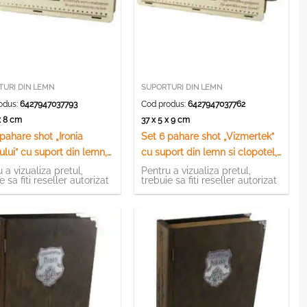
TURI DIN LEMN
SUPORTURI DIN LEMN
odus:
6427947037793
Cod produs:
6427947037762
 x 8 cm
37 x 5 x 9 cm
pahare shot „Ironia
Set 6 pahare shot „Vizmertek”
lui” cu suport din lemn,
cu suport din lemn si clopotel,
CM
37×9 CM
 a vizualiza pretul,
Pentru a vizualiza pretul,
e sa fiti reseller autorizat
trebuie sa fiti reseller autorizat