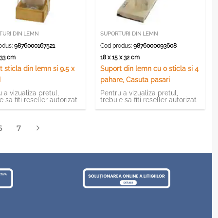
TURI DIN LEMN
SUPORTURI DIN LEMN
odus:
9876000167521
Cod produs:
9876000093608
x 33 cm
18 x 15 x 32 cm
 sticla din lemn si 9.5 x
Suport din lemn cu o sticla si 4
M
pahare, Casuta pasari
 a vizualiza pretul,
Pentru a vizualiza pretul,
e sa fiti reseller autorizat
trebuie sa fiti reseller autorizat
6
7