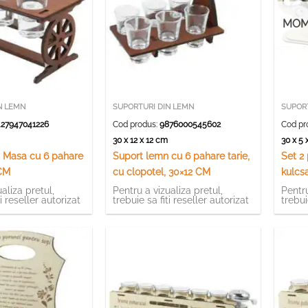
MOM
N LEMN
SUPORTURI DIN LEMN
SUPOR
27947041226
Cod produs:
9876000545602
Cod pr
m
30 x 12 x 12 cm
30 x 5
 Masa cu 6 pahare
Suport lemn cu 6 pahare tarie,
Set 2
 CM
cu clopotel, 30×12 CM
kulcsa
clopo
aliza pretul,
Pentru a vizualiza pretul,
Pentru
ti reseller autorizat
trebuie sa fiti reseller autorizat
trebui