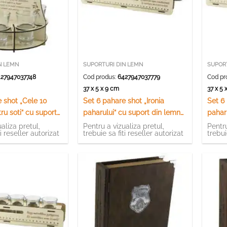
N LEMN
SUPORTURI DIN LEMN
SUPOR
27947037748
Cod produs:
6427947037779
Cod pr
m
37 x 5 x 9 cm
37 x 5
 shot „Cele 10
Set 6 pahare shot „Ironia
Set 6 
ru soti” cu suport
paharului” cu suport din lemn
paharu
7×23 CM
si clopotel, 37×9 CM
37×8 
aliza pretul,
Pentru a vizualiza pretul,
Pentru
ti reseller autorizat
trebuie sa fiti reseller autorizat
trebui