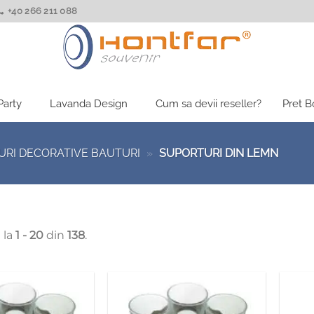
+40 266 211 088
Party
Lavanda Design
Cum sa devii reseller?
Pret 
RI DECORATIVE BAUTURI
»
SUPORTURI DIN LEMN
 la
1 - 20
din
138
.