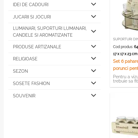
IDEI DE CADOURI
JUCARII SI JOCURI
LUMANARI, SUPORTURI LUMANARI,
CANDELE SI AROMATIZANTE
SUPORTURI DI
PRODUSE ARTIZANALE
Cod produs:
64
17 x 17 x 23 c
RELIGIOASE
Set 6 pahare
porunci pent
SEZON
din lemn, 1
Pentru a vizu
trebuie sa fi
SOSETE FASHION
SOUVENIR