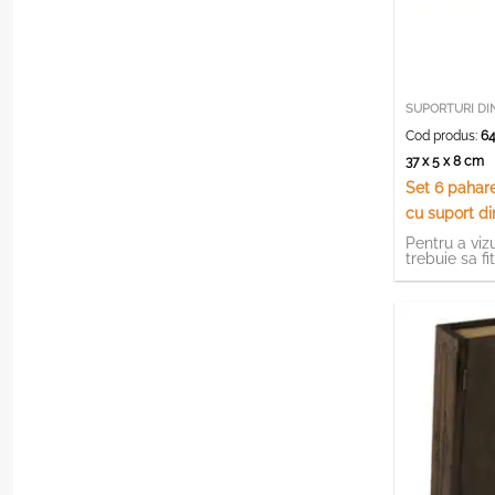
SUPORTURI DI
Cod produs:
64
37 x 5 x 8 cm
Set 6 pahare
cu suport d
Pentru a vizu
trebuie sa fi