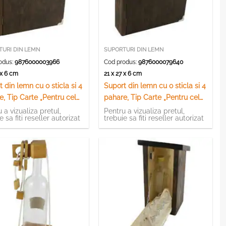
TURI DIN LEMN
SUPORTURI DIN LEMN
odus:
9876000003966
Cod produs:
9876000079640
7 x 6 cm
21 x 27 x 6 cm
 din lemn cu o sticla si 4
Suport din lemn cu o sticla si 4
e, Tip Carte „Pentru cel
pahare, Tip Carte „Pentru cel
un Frate”
mai bun Prieten”
 a vizualiza pretul,
Pentru a vizualiza pretul,
e sa fiti reseller autorizat
trebuie sa fiti reseller autorizat