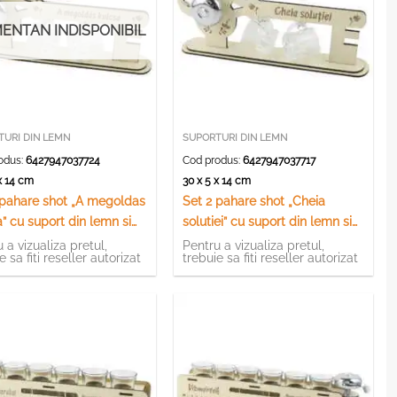
ENTAN INDISPONIBIL
TURI DIN LEMN
SUPORTURI DIN LEMN
odus:
6427947037724
Cod produs:
6427947037717
 x 14 cm
30 x 5 x 14 cm
 pahare shot „A megoldas
Set 2 pahare shot „Cheia
” cu suport din lemn si
solutiei” cu suport din lemn si
tel, 30×14 CM
clopotel, 30×14 CM
 a vizualiza pretul,
Pentru a vizualiza pretul,
e sa fiti reseller autorizat
trebuie sa fiti reseller autorizat