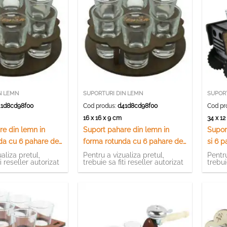
N LEMN
SUPORTURI DIN LEMN
SUPOR
1d8cd98f00
Cod produs:
d41d8cd98f00
Cod pr
m
16 x 16 x 9 cm
34 x 1
re din lemn in
Suport pahare din lemn in
Supor
da cu 6 pahare de
forma rotunda cu 6 pahare de
si 6 
tuica
cm
aliza pretul,
Pentru a vizualiza pretul,
Pentru
ti reseller autorizat
trebuie sa fiti reseller autorizat
trebui