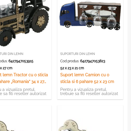
TURI DIN LEMN
SUPORTURI DIN LEMN
odus:
6427947053915
Cod produs:
6427947053823
2 x 27 cm
52 x 23 x 21 cm
t lemn Tractor cu o sticla
Suport lemn Camion cu o
pahare „Romania” 34 x 27
sticla si 6 pahare 52 x 23 cm
 a vizualiza pretul,
Pentru a vizualiza pretul,
e sa fiti reseller autorizat
trebuie sa fiti reseller autorizat