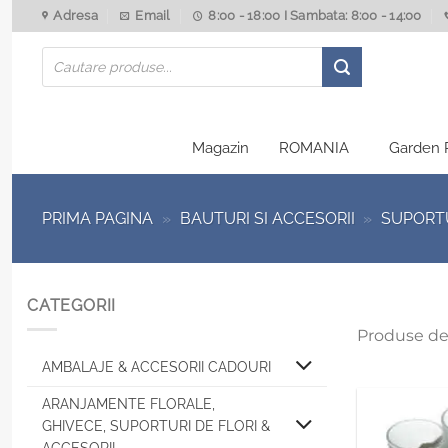
Skip
Adresa
Email
8:00 - 18:00 I Sambata: 8:00 - 14:00
to
Products
content
search
Magazin
ROMANIA
Garden 
PRIMA PAGINA
»
BAUTURI SI ACCESORII
»
SUPORTU
CATEGORII
Produse de
AMBALAJE & ACCESORII CADOURI
ARANJAMENTE FLORALE,
GHIVECE, SUPORTURI DE FLORI &