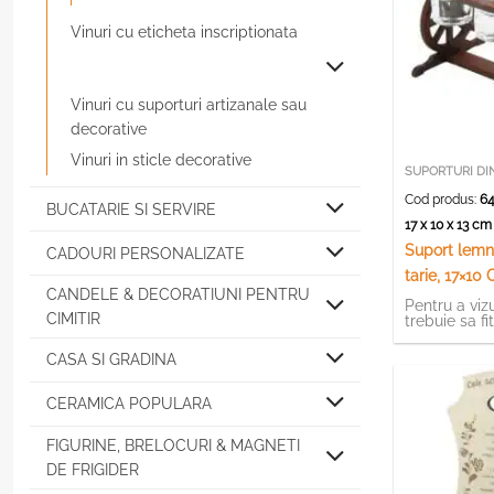
Vinuri cu eticheta inscriptionata
Vinuri cu suporturi artizanale sau
decorative
Vinuri in sticle decorative
SUPORTURI DI
Cod produs:
64
BUCATARIE SI SERVIRE
17 x 10 x 13 c
Suport lemn
CADOURI PERSONALIZATE
tarie, 17×10
CANDELE & DECORATIUNI PENTRU
Pentru a vizu
CIMITIR
trebuie sa fi
CASA SI GRADINA
CERAMICA POPULARA
FIGURINE, BRELOCURI & MAGNETI
DE FRIGIDER