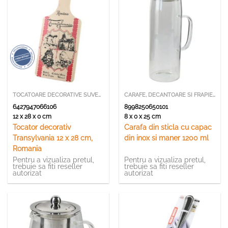
TOCATOARE DECORATIVE SUVENIR
CARAFE, DECANTOARE SI FRAPIERE
6427947066106
8998250650101
12 x 28 x 0 cm
8 x 0 x 25 cm
Tocator decorativ
Carafa din sticla cu capac
Transylvania 12 x 28 cm,
din inox si maner 1200 ml
Romania
Pentru a vizualiza pretul,
Pentru a vizualiza pretul,
trebuie sa fiti reseller
trebuie sa fiti reseller
autorizat
autorizat