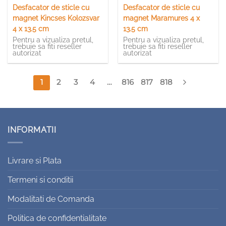
Desfacator de sticle cu
Desfacator de sticle cu
magnet Kincses Kolozsvar
magnet Maramures 4 x
4 x 13.5 cm
13.5 cm
Pentru a vizualiza pretul,
Pentru a vizualiza pretul,
trebuie sa fiti reseller
trebuie sa fiti reseller
autorizat
autorizat
1
2
3
4
…
816
817
818
INFORMATII
Livrare si Plata
Termeni si conditii
Modalitati de Comanda
Politica de confidentialitate