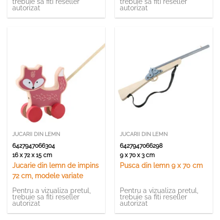
trebuie sa fiti reseller
trebuie sa fiti reseller
autorizat
autorizat
JUCARII DIN LEMN
JUCARII DIN LEMN
6427947066304
6427947066298
16 x 72 x 15 cm
9 x 70 x 3 cm
Jucarie din lemn de impins
Pusca din lemn 9 x 70 cm
72 cm, modele variate
Pentru a vizualiza pretul,
Pentru a vizualiza pretul,
trebuie sa fiti reseller
trebuie sa fiti reseller
autorizat
autorizat