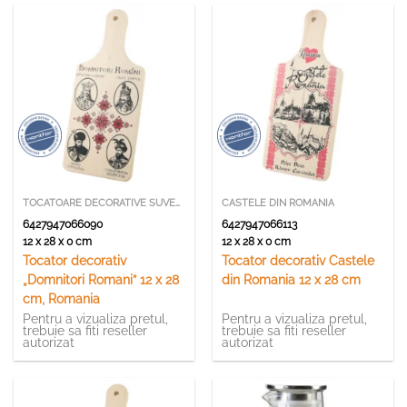
TOCATOARE DECORATIVE SUVENIR
CASTELE DIN ROMANIA
6427947066090
6427947066113
12 x 28 x 0 cm
12 x 28 x 0 cm
Tocator decorativ
Tocator decorativ Castele
„Domnitori Romani” 12 x 28
din Romania 12 x 28 cm
cm, Romania
Pentru a vizualiza pretul,
Pentru a vizualiza pretul,
trebuie sa fiti reseller
trebuie sa fiti reseller
autorizat
autorizat