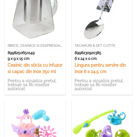
IBRICE, CEAINICE SI ESSPRESOARE
TACAMURI & SET CUTITE
8998250650149
8998230920385
9 x 9 x 15 cm
6 x 24 x 0 cm
Ceainic din sticla cu infuzor
Lingura pentru servire din
si capac din inox 750 ml
inox 6 x 24.5 cm
Pentru a vizualiza pretul,
Pentru a vizualiza pretul,
trebuie sa fiti reseller
trebuie sa fiti reseller
autorizat
autorizat