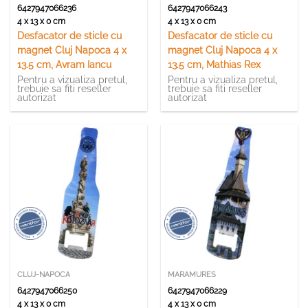
6427947066236
6427947066243
4 x 13 x 0 cm
4 x 13 x 0 cm
Desfacator de sticle cu
Desfacator de sticle cu
magnet Cluj Napoca 4 x
magnet Cluj Napoca 4 x
13.5 cm, Avram Iancu
13.5 cm, Mathias Rex
Pentru a vizualiza pretul,
Pentru a vizualiza pretul,
trebuie sa fiti reseller
trebuie sa fiti reseller
autorizat
autorizat
CLUJ-NAPOCA
MARAMURES
6427947066250
6427947066229
4 x 13 x 0 cm
4 x 13 x 0 cm