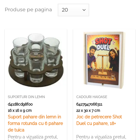
Produse pe pagina
SUPORTURI DIN LEMN
CADOURI HAIOASE
d41d8cd98f00
6427947066311
16 x 16 x 9 cm
22 x 30 x 7 cm
Suport pahare din lemn in
Joc de petrecere Shot
forma rotunda cu 6 pahare
Duel cu pahare, 18+
de tuica
Pentru a vizualiza pretul,
Pentru a vizualiza pretul,