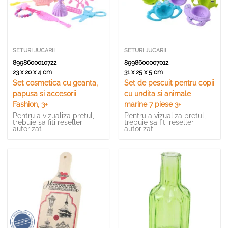
SETURI JUCARII
SETURI JUCARII
8998600010722
8998600007012
23 x 20 x 4 cm
31 x 25 x 5 cm
Set cosmetica cu geanta,
Set de pescuit pentru copii
papusa si accesorii
cu undita si animale
Fashion, 3+
marine 7 piese 3+
Pentru a vizualiza pretul,
Pentru a vizualiza pretul,
trebuie sa fiti reseller
trebuie sa fiti reseller
autorizat
autorizat