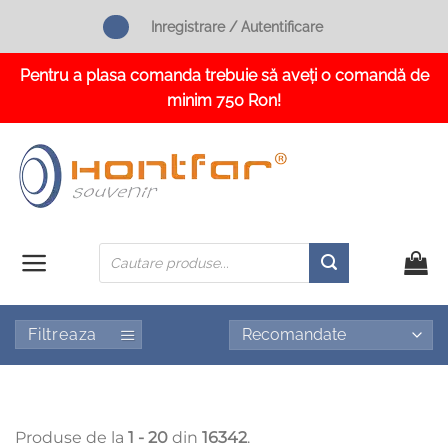
Skip
Inregistrare / Autentificare
to
content
Pentru a plasa comanda trebuie să aveți o comandă de
minim 750 Ron!
Products
search
Filtreaza
Produse de la
1 - 20
din
16342
.