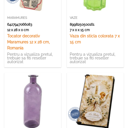
MARAMURES
VAZE
6427947066083
8998250500161
12 x 28 x 0 cm
7 x 0 x 15 cm
Tocator decorativ
Vaza din sticla colorata 7 x
Maramures 12 x 28 cm,
15 cm
Romania
Pentru a vizualiza pretul,
Pentru a vizualiza pretul,
trebuie sa fiti reseller
trebuie sa fiti reseller
autorizat
autorizat