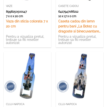
VAZE
CASETE CADOU
8998250500147
6427947066212
7 x 0 x 20 cm
10 x 17 x 0 cm
Vaza din sticla colorata 7 x
Caseta cadou din lemn
20 cm
pentru bani „La Botez cu
dragoste si binecuvantare”
10 x 17.5 cm
Pentru a vizualiza pretul,
Pentru a vizualiza pretul,
trebuie sa fiti reseller
trebuie sa fiti reseller
autorizat
autorizat
CLUJ-NAPOCA
CLUJ-NAPOCA