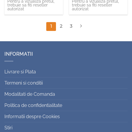
decorativ
Pentru a vizualiza pretul,
Pentru a vizualiza pretul,
trebuie sa fiti reseller
trebuie sa fiti reseller
autorizat
autorizat
1
2
3
INFORMATII
Livrare si Plata
Termeni si conditii
Modalitati de Comanda
Politica de confidentialitate
Informatii despre Cookies
Stiri