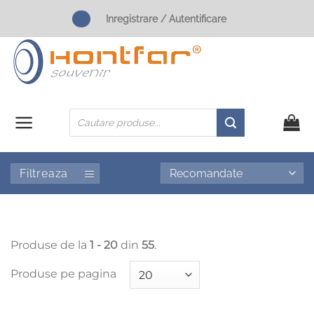
Skip
Inregistrare / Autentificare
to
content
Products
search
Filtreaza
Produse de la
1 - 20
din
55
.
Produse pe pagina