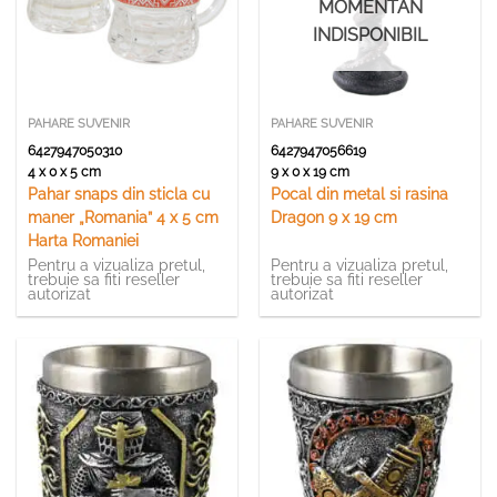
MOMENTAN
INDISPONIBIL
PAHARE SUVENIR
PAHARE SUVENIR
6427947050310
6427947056619
4 x 0 x 5 cm
9 x 0 x 19 cm
Pahar snaps din sticla cu
Pocal din metal si rasina
maner „Romania” 4 x 5 cm
Dragon 9 x 19 cm
Harta Romaniei
Pentru a vizualiza pretul,
Pentru a vizualiza pretul,
trebuie sa fiti reseller
trebuie sa fiti reseller
autorizat
autorizat