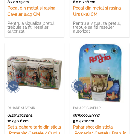
8 x 0 x 19 cm
8 x 11 x 18 cm
Pocal din metal si rasina
Pocal din metal si rasina
Cavaler 8×19 CM
Urs 8×18 CM
Pentru a vizualiza pretul,
Pentru a vizualiza pretul,
trebuie sa fiti reseller
trebuie sa fiti reseller
autorizat
autorizat
PAHARE SUVENIR
PAHARE SUVENIR
6427947013292
9876000649997
12 x 5 x 6 cm
9 x 4 x 12 cm
Set 2 pahare tarie din sticla
Pahar shot din sticla
„Romania” Castele / Cuplu
„Romania”, Castelul Bran, in