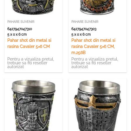
PAHARE SUVENIR
PAHARE SUVENIR
6427947047310
6427947047303
5 x 0 x 6 cm
5 x 0 x 6 cm
Pahar shot din metal si
Pahar shot din metal si
rasina Cavaler 5×6 CM
rasina Cavaler 5×6 CM,
m.256B
Pentru a vizualiza pretul,
Pentru a vizualiza pretul,
trebuie sa fiti reseller
trebuie sa fiti reseller
autorizat
autorizat