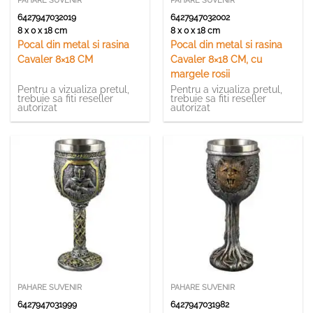
PAHARE SUVENIR
PAHARE SUVENIR
6427947032019
6427947032002
8 x 0 x 18 cm
8 x 0 x 18 cm
Pocal din metal si rasina
Pocal din metal si rasina
Cavaler 8×18 CM
Cavaler 8×18 CM, cu
margele rosii
Pentru a vizualiza pretul,
Pentru a vizualiza pretul,
trebuie sa fiti reseller
trebuie sa fiti reseller
autorizat
autorizat
PAHARE SUVENIR
PAHARE SUVENIR
6427947031999
6427947031982