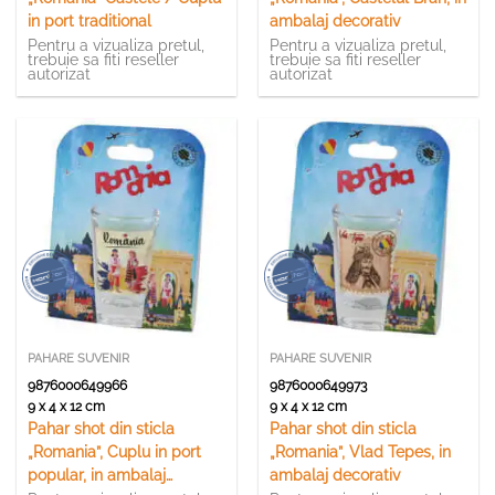
in port traditional
ambalaj decorativ
Pentru a vizualiza pretul,
Pentru a vizualiza pretul,
trebuie sa fiti reseller
trebuie sa fiti reseller
autorizat
autorizat
PAHARE SUVENIR
PAHARE SUVENIR
9876000649966
9876000649973
9 x 4 x 12 cm
9 x 4 x 12 cm
Pahar shot din sticla
Pahar shot din sticla
„Romania”, Cuplu in port
„Romania”, Vlad Tepes, in
popular, in ambalaj
ambalaj decorativ