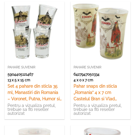
PAHARE SUVENIR
PAHARE SUVENIR
5904405121467
6427947050334
13 x 5 x 15 cm
4 x 0 x 7 cm
Set 4 pahare din sticla 35
Pahar snaps din sticla
ml, Manastiri din Romania
„Romania” 4 x 7 cm
– Voronet, Putna, Humor si
Castelul Bran si Vlad
Sucevita
Tepes
Pentru a vizualiza pretul,
Pentru a vizualiza pretul,
trebuie sa fiti reseller
trebuie sa fiti reseller
autorizat
autorizat