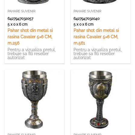
PAHARE SUVENIR
PAHARE SUVENIR
6427947032057
6427947032040
5 x 0 x 6 cm
5 x 0 x 6 cm
Pahar shot din metal si
Pahar shot din metal si
rasina Cavaler 5×6 CM,
rasina Cavaler 5×6 CM,
m.256
m.561
Pentru a vizualiza pretul,
Pentru a vizualiza pretul,
trebuie sa fiti reseller
trebuie sa fiti reseller
autorizat
autorizat