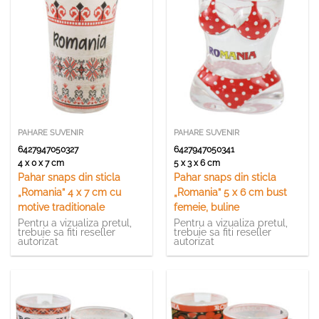
PAHARE SUVENIR
PAHARE SUVENIR
6427947050327
6427947050341
4 x 0 x 7 cm
5 x 3 x 6 cm
Pahar snaps din sticla
Pahar snaps din sticla
„Romania” 4 x 7 cm cu
„Romania” 5 x 6 cm bust
motive traditionale
femeie, buline
Pentru a vizualiza pretul,
Pentru a vizualiza pretul,
trebuie sa fiti reseller
trebuie sa fiti reseller
autorizat
autorizat