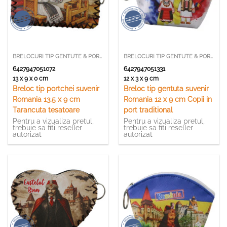
BRELOCURI TIP GENTUTE & PORTCHEI
BRELOCURI TIP GENTUTE & PORTCHEI
6427947051072
6427947051331
13 x 9 x 0 cm
12 x 3 x 9 cm
Breloc tip portchei suvenir
Breloc tip gentuta suvenir
Romania 13.5 x 9 cm
Romania 12 x 9 cm Copii in
Tarancuta tesatoare
port traditional
Pentru a vizualiza pretul,
Pentru a vizualiza pretul,
trebuie sa fiti reseller
trebuie sa fiti reseller
autorizat
autorizat