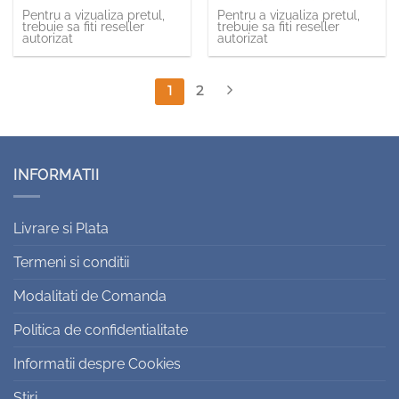
Pentru a vizualiza pretul,
Pentru a vizualiza pretul,
trebuie sa fiti reseller
trebuie sa fiti reseller
autorizat
autorizat
1
2
INFORMATII
Livrare si Plata
Termeni si conditii
Modalitati de Comanda
Politica de confidentialitate
Informatii despre Cookies
Stiri