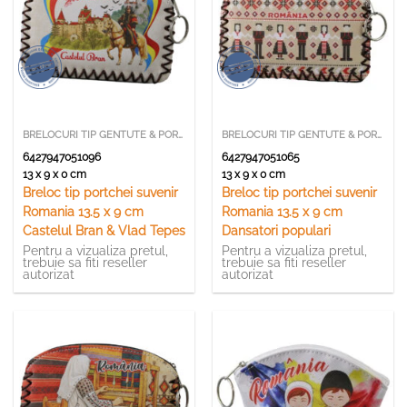
BRELOCURI TIP GENTUTE & PORTCHEI
BRELOCURI TIP GENTUTE & PORTCHEI
6427947051096
6427947051065
13 x 9 x 0 cm
13 x 9 x 0 cm
Breloc tip portchei suvenir
Breloc tip portchei suvenir
Romania 13.5 x 9 cm
Romania 13.5 x 9 cm
Castelul Bran & Vlad Tepes
Dansatori populari
Pentru a vizualiza pretul,
Pentru a vizualiza pretul,
trebuie sa fiti reseller
trebuie sa fiti reseller
autorizat
autorizat