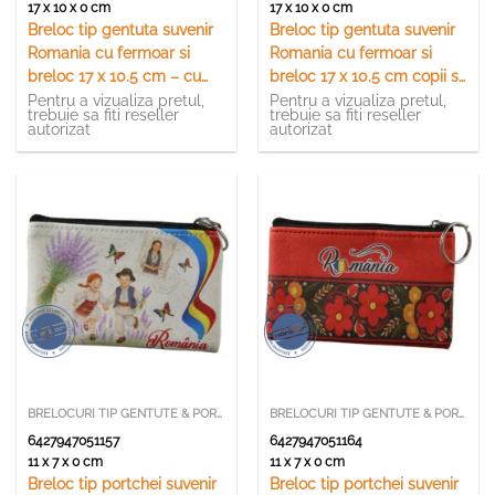
17 x 10 x 0 cm
17 x 10 x 0 cm
Breloc tip gentuta suvenir
Breloc tip gentuta suvenir
Romania cu fermoar si
Romania cu fermoar si
breloc 17 x 10.5 cm – cu
breloc 17 x 10.5 cm copii si
motive florale
femeie in port traditional
Pentru a vizualiza pretul,
Pentru a vizualiza pretul,
trebuie sa fiti reseller
trebuie sa fiti reseller
autorizat
autorizat
BRELOCURI TIP GENTUTE & PORTCHEI
BRELOCURI TIP GENTUTE & PORTCHEI
6427947051157
6427947051164
11 x 7 x 0 cm
11 x 7 x 0 cm
Breloc tip portchei suvenir
Breloc tip portchei suvenir