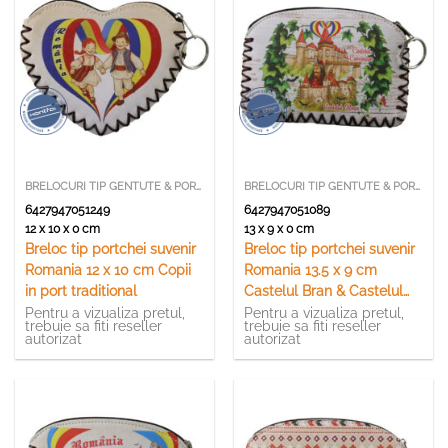
BRELOCURI TIP GENTUTE & PORTCHEI
BRELOCURI TIP GENTUTE & PORTCHEI
6427947051249
6427947051089
12 x 10 x 0 cm
13 x 9 x 0 cm
Breloc tip portchei suvenir
Breloc tip portchei suvenir
Romania 12 x 10 cm Copii
Romania 13.5 x 9 cm
in port traditional
Castelul Bran & Castelul
Corvinilor
Pentru a vizualiza pretul,
Pentru a vizualiza pretul,
trebuie sa fiti reseller
trebuie sa fiti reseller
autorizat
autorizat