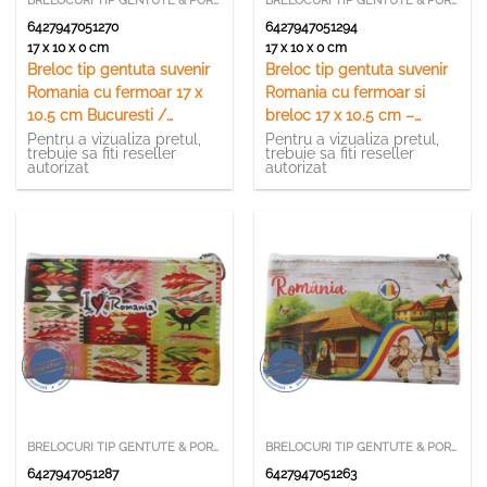
BRELOCURI TIP GENTUTE & PORTCHEI
BRELOCURI TIP GENTUTE & PORTCHEI
6427947051270
6427947051294
17 x 10 x 0 cm
17 x 10 x 0 cm
Breloc tip gentuta suvenir
Breloc tip gentuta suvenir
Romania cu fermoar 17 x
Romania cu fermoar si
10.5 cm Bucuresti /
breloc 17 x 10.5 cm –
Castelul Bran / Castelul
Castelul Bran si Vlad
Pentru a vizualiza pretul,
Pentru a vizualiza pretul,
trebuie sa fiti reseller
trebuie sa fiti reseller
Corvinilor
Tepes
autorizat
autorizat
BRELOCURI TIP GENTUTE & PORTCHEI
BRELOCURI TIP GENTUTE & PORTCHEI
6427947051287
6427947051263