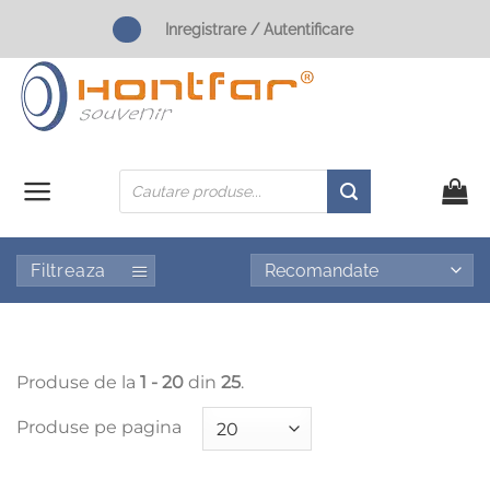
Skip
Inregistrare / Autentificare
to
content
Products
search
Filtreaza
Produse de la
1 - 20
din
25
.
Produse pe pagina