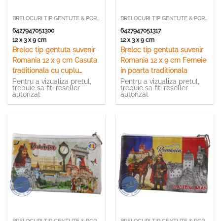
BRELOCURI TIP GENTUTE & PORTCHEI
BRELOCURI TIP GENTUTE & PORTCHEI
6427947051300
6427947051317
12 x 3 x 9 cm
12 x 3 x 9 cm
Breloc tip gentuta suvenir
Breloc tip gentuta suvenir
Romania 12 x 9 cm Casuta
Romania 12 x 9 cm Femeie
traditionala cu cuplu
in poarta traditionala
dansator
Pentru a vizualiza pretul,
Pentru a vizualiza pretul,
trebuie sa fiti reseller
trebuie sa fiti reseller
autorizat
autorizat