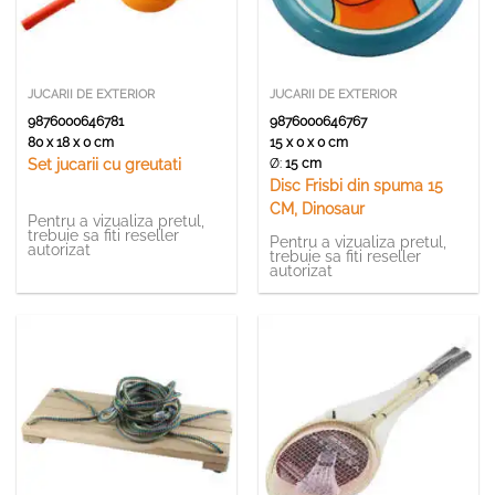
JUCARII DE EXTERIOR
JUCARII DE EXTERIOR
9876000646781
9876000646767
80 x 18 x 0 cm
15 x 0 x 0 cm
Ø:
15 cm
Set jucarii cu greutati
Disc Frisbi din spuma 15
CM, Dinosaur
Pentru a vizualiza pretul,
trebuie sa fiti reseller
Pentru a vizualiza pretul,
autorizat
trebuie sa fiti reseller
autorizat