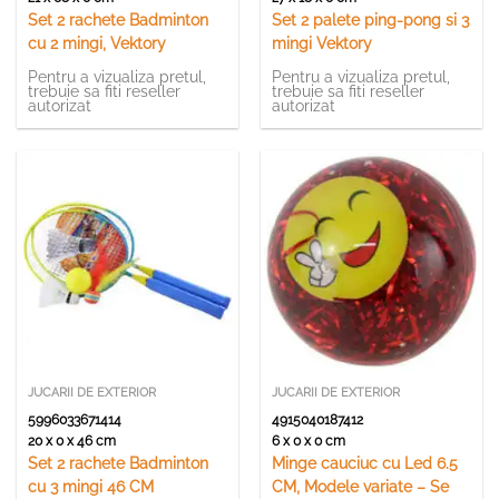
Set 2 rachete Badminton
Set 2 palete ping-pong si 3
cu 2 mingi, Vektory
mingi Vektory
Pentru a vizualiza pretul,
Pentru a vizualiza pretul,
trebuie sa fiti reseller
trebuie sa fiti reseller
autorizat
autorizat
JUCARII DE EXTERIOR
JUCARII DE EXTERIOR
5996033671414
4915040187412
20 x 0 x 46 cm
6 x 0 x 0 cm
Set 2 rachete Badminton
Minge cauciuc cu Led 6.5
cu 3 mingi 46 CM
CM, Modele variate – Se