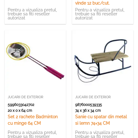
vinde 12 buc/cut.
Pentru a vizualiza pretul,
Pentru a vizualiza pretul,
trebuie sa fiti reseller
trebuie sa fiti reseller
autorizat
autorizat
JUCARII DE EXTERIOR
JUCARII DE EXTERIOR
5996033042702
9876000539335
20 x 0 x 64 cm
74 x 36 x 34 cm
Set 2 rachete Badminton
Sanie cu spatar din metal
cu minge 64 CM
si lemn 74×34 CM
Pentru a vizualiza pretul,
Pentru a vizualiza pretul,
trebuie sa fiti reseller
trebuie sa fiti reseller