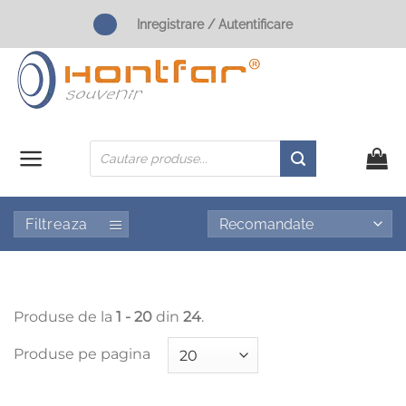
Skip
Inregistrare / Autentificare
to
content
Products
search
Filtreaza
Produse de la
1 - 20
din
24
.
Produse pe pagina