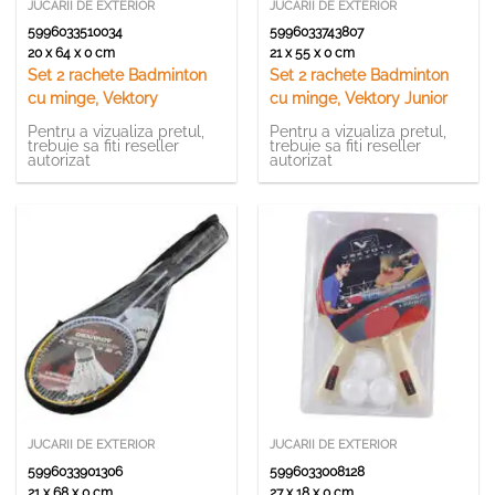
JUCARII DE EXTERIOR
JUCARII DE EXTERIOR
5996033510034
5996033743807
20 x 64 x 0 cm
21 x 55 x 0 cm
Set 2 rachete Badminton
Set 2 rachete Badminton
cu minge, Vektory
cu minge, Vektory Junior
Pentru a vizualiza pretul,
Pentru a vizualiza pretul,
trebuie sa fiti reseller
trebuie sa fiti reseller
autorizat
autorizat
JUCARII DE EXTERIOR
JUCARII DE EXTERIOR
5996033901306
5996033008128
21 x 68 x 0 cm
27 x 18 x 0 cm