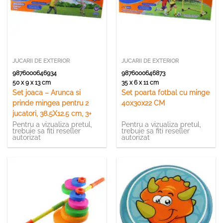
JUCARII DE EXTERIOR
JUCARII DE EXTERIOR
9876000646934
9876000646873
50 x 9 x 13 cm
35 x 6 x 11 cm
Set joaca – Arunca si
Set poarta fotbal cu minge
prinde mingea pentru 2
40x30x22 CM
jucatori, 38.5X12.5 cm, 3+
Pentru a vizualiza pretul,
Pentru a vizualiza pretul,
trebuie sa fiti reseller
trebuie sa fiti reseller
autorizat
autorizat