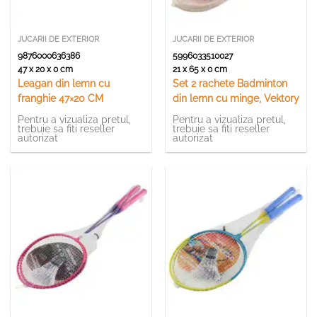
JUCARII DE EXTERIOR
JUCARII DE EXTERIOR
9876000636386
5996033510027
47 x 20 x 0 cm
21 x 65 x 0 cm
Leagan din lemn cu
Set 2 rachete Badminton
franghie 47×20 CM
din lemn cu minge, Vektory
Pentru a vizualiza pretul,
Pentru a vizualiza pretul,
trebuie sa fiti reseller
trebuie sa fiti reseller
autorizat
autorizat