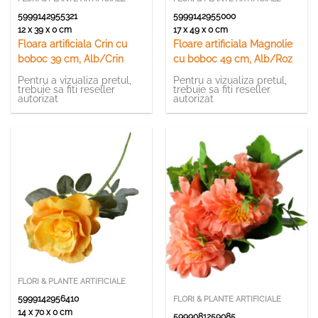
5999142955321
5999142955000
12 x 39 x 0 cm
17 x 49 x 0 cm
Floara artificiala Crin cu
Floare artificiala Magnolie
boboc 39 cm, Alb/Crin
cu boboc 49 cm, Alb/Roz
Pentru a vizualiza pretul,
Pentru a vizualiza pretul,
trebuie sa fiti reseller
trebuie sa fiti reseller
autorizat
autorizat
Momentan indisponibil
FLORI & PLANTE ARTIFICIALE
5999142956410
FLORI & PLANTE ARTIFICIALE
14 x 70 x 0 cm
5999081259085