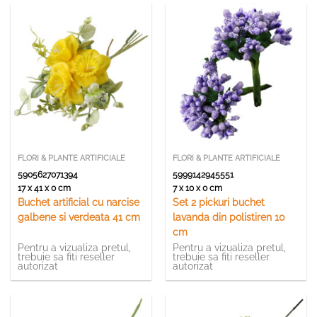
FLORI & PLANTE ARTIFICIALE
FLORI & PLANTE ARTIFICIALE
5905627071394
5999142945551
17 x 41 x 0 cm
7 x 10 x 0 cm
Buchet artificial cu narcise
Set 2 pickuri buchet
galbene si verdeata 41 cm
lavanda din polistiren 10
cm
Pentru a vizualiza pretul,
Pentru a vizualiza pretul,
trebuie sa fiti reseller
trebuie sa fiti reseller
autorizat
autorizat