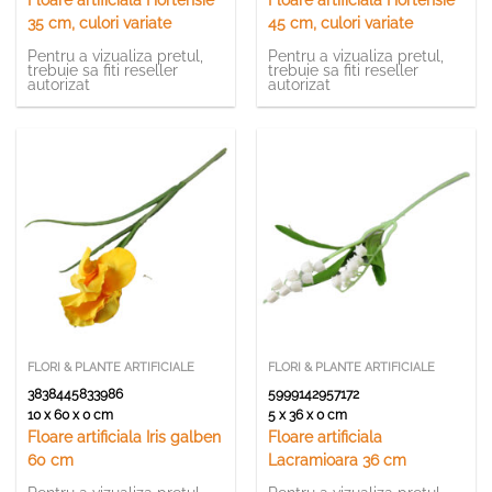
Floare artificiala Hortensie
Floare artificiala Hortensie
35 cm, culori variate
45 cm, culori variate
Pentru a vizualiza pretul,
Pentru a vizualiza pretul,
trebuie sa fiti reseller
trebuie sa fiti reseller
autorizat
autorizat
FLORI & PLANTE ARTIFICIALE
FLORI & PLANTE ARTIFICIALE
3838445833986
5999142957172
10 x 60 x 0 cm
5 x 36 x 0 cm
Floare artificiala Iris galben
Floare artificiala
60 cm
Lacramioara 36 cm