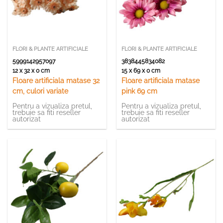
FLORI & PLANTE ARTIFICIALE
FLORI & PLANTE ARTIFICIALE
5999142957097
3838445834082
12 x 32 x 0 cm
15 x 69 x 0 cm
Floare artificiala matase 32
Floare artificiala matase
cm, culori variate
pink 69 cm
Pentru a vizualiza pretul,
Pentru a vizualiza pretul,
trebuie sa fiti reseller
trebuie sa fiti reseller
autorizat
autorizat