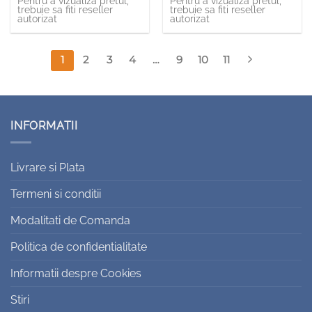
Pentru a vizualiza pretul,
Pentru a vizualiza pretul,
trebuie sa fiti reseller
trebuie sa fiti reseller
autorizat
autorizat
1
2
3
4
…
9
10
11
INFORMATII
Livrare si Plata
Termeni si conditii
Modalitati de Comanda
Politica de confidentialitate
Informatii despre Cookies
Stiri