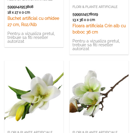
5999142953808
FLORI & PLANTE ARTIFICIALE
18 x 27 x 0 cm
5999124578029
Buchet artificial cu orhidee
13 x 36 x 0 cm
27 cm, Roz/Alb
Floara artificiala Crin alb cu
boboc 36 cm
Pentru a vizualiza pretul,
trebuie sa fiti reseller
Pentru a vizualiza pretul,
autorizat
trebuie sa fiti reseller
autorizat
Momentan indisponibil
Momentan indisponibil
FLORI & PLANTE ARTIFICIALE
FLORI & PLANTE ARTIFICIALE