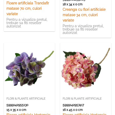
Floare artificiala Trandafir
18 x 34 x 0 cm
matase 70 cm, culori
Creanga cu flori artificiale
variate
matase 34 cm, culori
Pentru a vizualiza pretul,
variate
trebuie sa fiti reseller
Pentru a vizualiza pretul,
autorizat
trebuie sa fiti reseller
autorizat
FLORI & PLANTE ARTIFICIALE
FLORI & PLANTE ARTIFICIALE
5999142955130
5999142957417
15 x 35 x 0 cm
16 x 45 x 0 cm