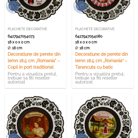
PLACHETE DECORATIVE
PLACHETE DECORATIVE
6427947054073
6427947054080
18 x 0 x 0 cm
18 x 0 x 0 cm
Ø:
18 cm
Ø:
18 cm
Decoratiune de perete din
Decoratiune de perete din
lemn 18.5 cm „Romania” –
lemn 18.5 cm „Romania” –
Copii in port traditional
Tarancuta cu batic
Pentru a vizualiza pretul,
Pentru a vizualiza pretul,
trebuie sa fiti reseller
trebuie sa fiti reseller
autorizat
autorizat