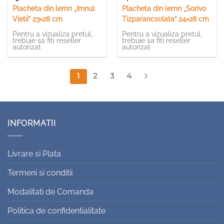
Placheta din lemn „Imnul
Placheta din lemn „Sorivo
Vietii” 23×28 cm
Tizparancsolata” 24×28 cm
Pentru a vizualiza pretul,
Pentru a vizualiza pretul,
trebuie sa fiti reseller
trebuie sa fiti reseller
autorizat
autorizat
1
2
3
4
INFORMATII
Livrare si Plata
Termeni si conditii
Modalitati de Comanda
Politica de confidentialitate