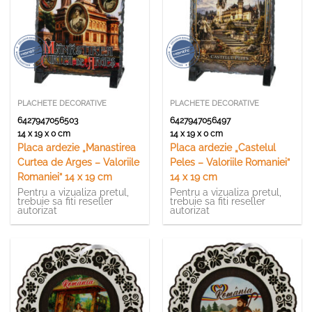
PLACHETE DECORATIVE
PLACHETE DECORATIVE
6427947056503
6427947056497
14 x 19 x 0 cm
14 x 19 x 0 cm
Placa ardezie „Manastirea
Placa ardezie „Castelul
Curtea de Arges – Valoriile
Peles – Valoriile Romaniei”
Romaniei” 14 x 19 cm
14 x 19 cm
Pentru a vizualiza pretul,
Pentru a vizualiza pretul,
trebuie sa fiti reseller
trebuie sa fiti reseller
autorizat
autorizat