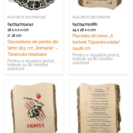
PLACHETE DECORATIVE
PLACHETE DECORATIVE
6427947054042
6427947051881
18 x 0 x 0 cm
24 x 28 x 0 cm
Ø:
18 cm
Placheta din lemn „A
Decoratiune de perete din
borivok Tizparancsolata”
lemn 18.5 cm „Romania” –
24×28 cm
Tarancuta tesatoare
Pentru a vizualiza pretul,
trebuie sa fiti reseller
Pentru a vizualiza pretul,
autorizat
trebuie sa fiti reseller
autorizat