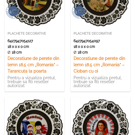
PLACHETE DECORATIVE
PLACHETE DECORATIVE
6427947054127
6427947054097
18 x 0 x 0 cm
18 x 0 x 0 cm
Ø:
18 cm
Ø:
18 cm
Decoratiune de perete din
Decoratiune de perete din
lemn 18.5 cm „Romania” –
lemn 18.5 cm „Romania” –
Tarancuta la poarta
Cioban cu oi
Pentru a vizualiza pretul,
Pentru a vizualiza pretul,
trebuie sa fiti reseller
trebuie sa fiti reseller
autorizat
autorizat