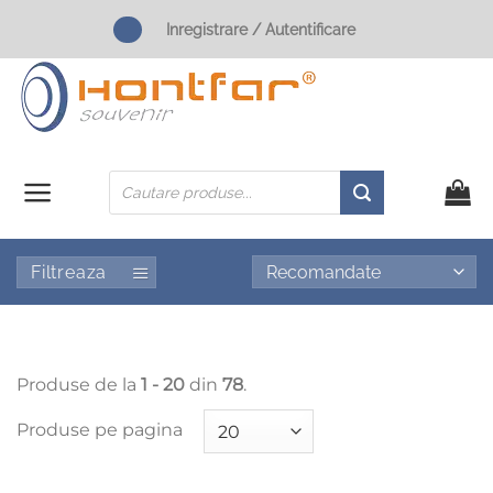
Skip
Inregistrare / Autentificare
to
content
Products
search
Filtreaza
Produse de la
1 - 20
din
78
.
Produse pe pagina