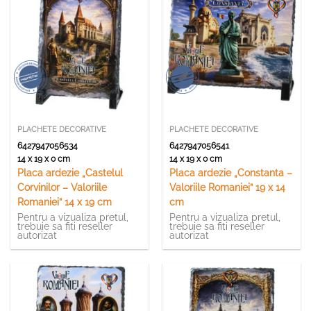
PLACHETE DECORATIVE
PLACHETE DECORATIVE
6427947056534
6427947056541
14 x 19 x 0 cm
14 x 19 x 0 cm
Placa ardezie „Castelul
Placa ardezie „Constanta –
Corvinilor – Valoriile
Valoriile Romaniei” 19 x 14
Romaniei” 14 x 19 cm
cm
Pentru a vizualiza pretul,
Pentru a vizualiza pretul,
trebuie sa fiti reseller
trebuie sa fiti reseller
autorizat
autorizat