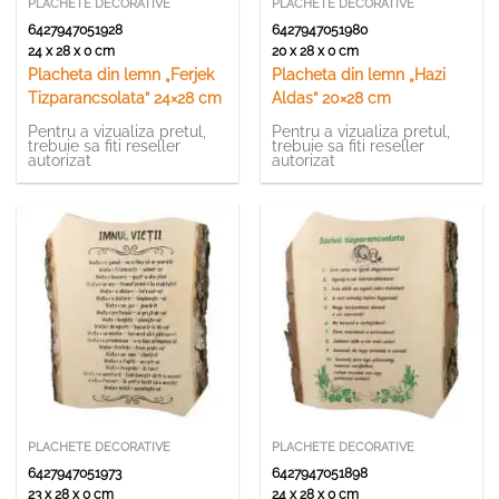
PLACHETE DECORATIVE
PLACHETE DECORATIVE
6427947051928
6427947051980
24 x 28 x 0 cm
20 x 28 x 0 cm
Placheta din lemn „Ferjek
Placheta din lemn „Hazi
Tizparancsolata” 24×28 cm
Aldas” 20×28 cm
Pentru a vizualiza pretul,
Pentru a vizualiza pretul,
trebuie sa fiti reseller
trebuie sa fiti reseller
autorizat
autorizat
PLACHETE DECORATIVE
PLACHETE DECORATIVE
6427947051973
6427947051898
23 x 28 x 0 cm
24 x 28 x 0 cm