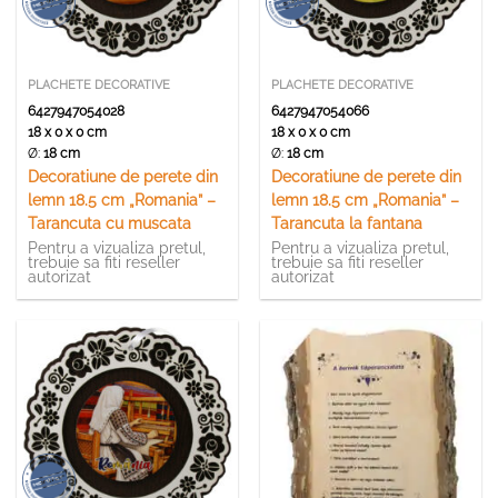
PLACHETE DECORATIVE
PLACHETE DECORATIVE
6427947054028
6427947054066
18 x 0 x 0 cm
18 x 0 x 0 cm
Ø:
18 cm
Ø:
18 cm
Decoratiune de perete din
Decoratiune de perete din
lemn 18.5 cm „Romania” –
lemn 18.5 cm „Romania” –
Tarancuta cu muscata
Tarancuta la fantana
Pentru a vizualiza pretul,
Pentru a vizualiza pretul,
trebuie sa fiti reseller
trebuie sa fiti reseller
autorizat
autorizat