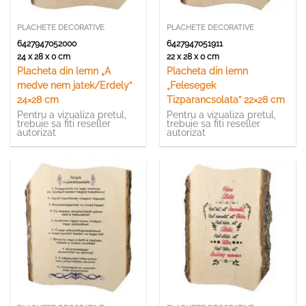
PLACHETE DECORATIVE
PLACHETE DECORATIVE
6427947052000
6427947051911
24 x 28 x 0 cm
22 x 28 x 0 cm
Placheta din lemn „A
Placheta din lemn
medve nem jatek/Erdely”
„Felesegek
24×28 cm
Tizparancsolata” 22×28 cm
Pentru a vizualiza pretul,
Pentru a vizualiza pretul,
trebuie sa fiti reseller
trebuie sa fiti reseller
autorizat
autorizat