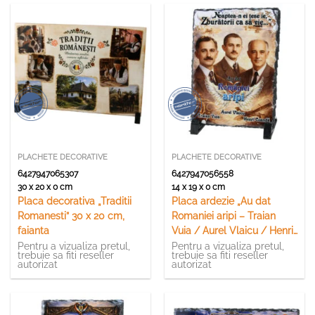
PLACHETE DECORATIVE
PLACHETE DECORATIVE
6427947065307
6427947056558
30 x 20 x 0 cm
14 x 19 x 0 cm
Placa decorativa „Traditii
Placa ardezie „Au dat
Romanesti” 30 x 20 cm,
Romaniei aripi – Traian
faianta
Vuia / Aurel Vlaicu / Henri
Coanda” 14 x 19 cm
Pentru a vizualiza pretul,
Pentru a vizualiza pretul,
trebuie sa fiti reseller
trebuie sa fiti reseller
autorizat
autorizat