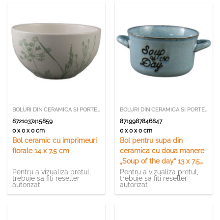
BOLURI DIN CERAMICA SI PORTELAN
BOLURI DIN CERAMICA SI PORTELAN
8721037415859
8719987846847
0 x 0 x 0 cm
0 x 0 x 0 cm
Bol ceramic cu imprimeuri
Bol pentru supa din
florale 14 x 7.5 cm
ceramica cu doua manere
„Soup of the day” 13 x 7.5
cm
Pentru a vizualiza pretul,
Pentru a vizualiza pretul,
trebuie sa fiti reseller
trebuie sa fiti reseller
autorizat
autorizat