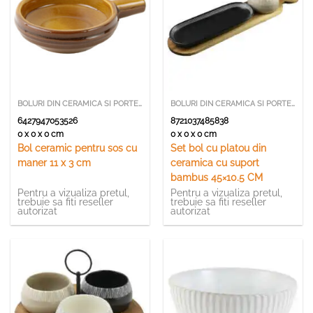
BOLURI DIN CERAMICA SI PORTELAN
BOLURI DIN CERAMICA SI PORTELAN
6427947053526
8721037485838
0 x 0 x 0 cm
0 x 0 x 0 cm
Bol ceramic pentru sos cu
Set bol cu platou din
maner 11 x 3 cm
ceramica cu suport
bambus 45×10.5 CM
Pentru a vizualiza pretul,
Pentru a vizualiza pretul,
trebuie sa fiti reseller
trebuie sa fiti reseller
autorizat
autorizat