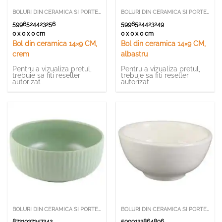
BOLURI DIN CERAMICA SI PORTELAN
BOLURI DIN CERAMICA SI PORTELAN
5996524423256
5996524423249
0 x 0 x 0 cm
0 x 0 x 0 cm
Bol din ceramica 14×9 CM,
Bol din ceramica 14×9 CM,
crem
albastru
Pentru a vizualiza pretul,
Pentru a vizualiza pretul,
trebuie sa fiti reseller
trebuie sa fiti reseller
autorizat
autorizat
BOLURI DIN CERAMICA SI PORTELAN
BOLURI DIN CERAMICA SI PORTELAN
8721037347242
5999122864896