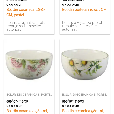
0 x 0 x 0 cm
0 x 0 x 0 cm
Bol din ceramica, 16×6.5
Bol din portelan 10×4.5 CM
CM, pastel
Pentru a vizualiza pretul,
Pentru a vizualiza pretul,
trebuie sa fiti reseller
trebuie sa fiti reseller
autorizat
autorizat
BOLURI DIN CERAMICA SI PORTELAN
BOLURI DIN CERAMICA SI PORTELAN
5996524419037
5996524419013
0 x 0 x 0 cm
0 x 0 x 0 cm
Bol din ceramica 580 ml,
Bol din ceramica 580 ml,