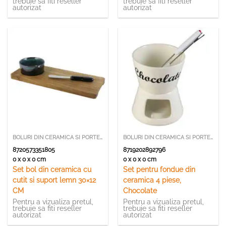
trebuie sa fiti reseller
trebuie sa fiti reseller
autorizat
autorizat
BOLURI DIN CERAMICA SI PORTELAN
BOLURI DIN CERAMICA SI PORTELAN
8720573351805
8719202892796
0 x 0 x 0 cm
0 x 0 x 0 cm
Set bol din ceramica cu
Set pentru fondue din
cutit si suport lemn 30×12
ceramica 4 piese,
CM
Chocolate
Pentru a vizualiza pretul,
Pentru a vizualiza pretul,
trebuie sa fiti reseller
trebuie sa fiti reseller
autorizat
autorizat