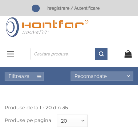
Skip
Inregistrare / Autentificare
to
content
Products
search
Filtreaza
Produse de la
1 - 20
din
35
.
Produse pe pagina