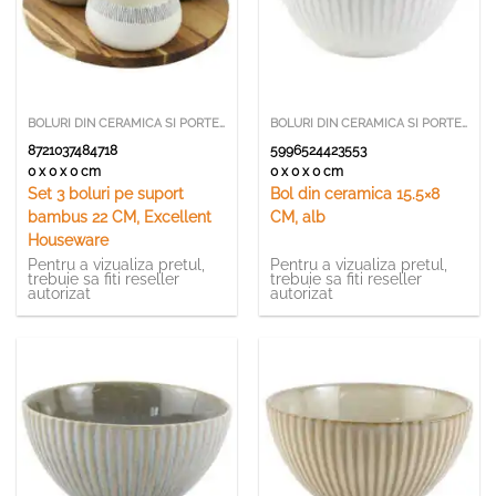
BOLURI DIN CERAMICA SI PORTELAN
BOLURI DIN CERAMICA SI PORTELAN
8721037484718
5996524423553
0 x 0 x 0 cm
0 x 0 x 0 cm
Set 3 boluri pe suport
Bol din ceramica 15.5×8
bambus 22 CM, Excellent
CM, alb
Houseware
Pentru a vizualiza pretul,
Pentru a vizualiza pretul,
trebuie sa fiti reseller
trebuie sa fiti reseller
autorizat
autorizat