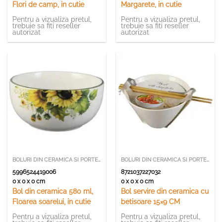
Flori de camp, in cutie
Margarete, in cutie
Pentru a vizualiza pretul,
Pentru a vizualiza pretul,
trebuie sa fiti reseller
trebuie sa fiti reseller
autorizat
autorizat
BOLURI DIN CERAMICA SI PORTELAN
BOLURI DIN CERAMICA SI PORTELAN
5996524419006
8721037227032
0 x 0 x 0 cm
0 x 0 x 0 cm
Bol din ceramica 580 ml,
Bol servire din ceramica cu
Floarea soarelui, in cutie
betisoare 15×9 CM
Pentru a vizualiza pretul,
Pentru a vizualiza pretul,