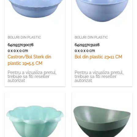
BOLURI DIN PLASTIC
BOLURI DIN PLASTIC
6421937030078
6421937031228
0 x 0 x 0 cm
0 x 0 x 0 cm
Castron/Bol Sterk din
Bol din plastic 23×11 CM
plastic 19×5.5 CM
Pentru a vizualiza pretul,
Pentru a vizualiza pretul,
trebuie sa fiti reseller
trebuie sa fiti reseller
autorizat
autorizat