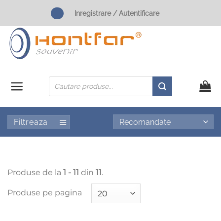
Skip
Inregistrare / Autentificare
to
content
Products
search
Filtreaza
Produse de la
1 - 11
din
11
.
Produse pe pagina