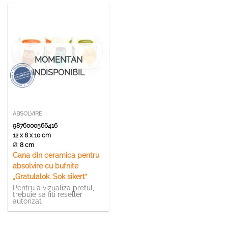
MOMENTAN
INDISPONIBIL
ABSOLVIRE
9876000566416
12 x 8 x 10 cm
Ø:
8 cm
Cana din ceramica pentru
absolvire cu bufnite
„Gratulalok. Sok sikert”
Pentru a vizualiza pretul,
trebuie sa fiti reseller
autorizat