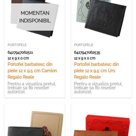
MOMENTAN
INDISPONIBIL
PORTOFELE
PORTOFELE
6427947062511
6427947062535
12 x 9 x 0 cm
12 x 9 x 0 cm
Portofel barbatesc din
Portofel barbatesc din
piele 12 x 9.5 cm Camion
piele 12 x 9.5 cm Urs
Regalo Reale
Regalo Reale
Pentru a vizualiza pretul,
Pentru a vizualiza pretul,
trebuie sa fiti reseller
trebuie sa fiti reseller
autorizat
autorizat