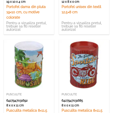
19 x 10 x 4 cm
12 x 8 x 0 cm
Portofel dama din pluta
Portofel unisex din textil
19×10 cm, cu motive
12.5×8 cm
colorate
Pentru a vizualiza pretul,
Pentru a vizualiza pretul,
trebuie sa fiti reseller
trebuie sa fiti reseller
autorizat
autorizat
PUSCULITE
PUSCULITE
6427947031692
6427947031685
8 x 0 x 11 cm
8 x 0 x 11 cm
Pusculita metalica 8×11.5
Pusculita metalica 8×11.5