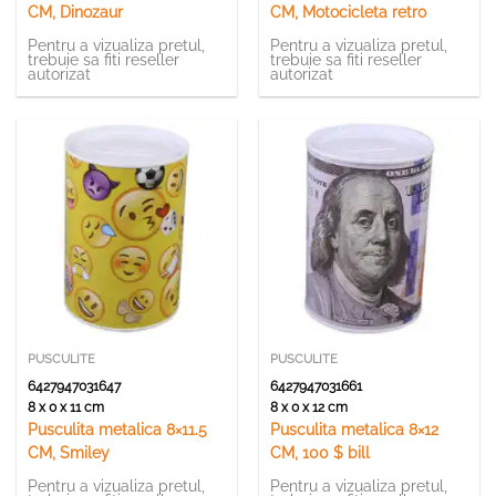
CM, Dinozaur
CM, Motocicleta retro
Pentru a vizualiza pretul,
Pentru a vizualiza pretul,
trebuie sa fiti reseller
trebuie sa fiti reseller
autorizat
autorizat
PUSCULITE
PUSCULITE
6427947031647
6427947031661
8 x 0 x 11 cm
8 x 0 x 12 cm
Pusculita metalica 8×11.5
Pusculita metalica 8×12
CM, Smiley
CM, 100 $ bill
Pentru a vizualiza pretul,
Pentru a vizualiza pretul,