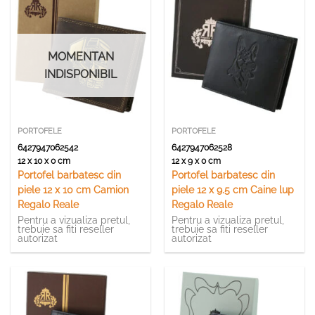
MOMENTAN
INDISPONIBIL
PORTOFELE
PORTOFELE
6427947062542
6427947062528
12 x 10 x 0 cm
12 x 9 x 0 cm
Portofel barbatesc din
Portofel barbatesc din
piele 12 x 10 cm Camion
piele 12 x 9.5 cm Caine lup
Regalo Reale
Regalo Reale
Pentru a vizualiza pretul,
Pentru a vizualiza pretul,
trebuie sa fiti reseller
trebuie sa fiti reseller
autorizat
autorizat