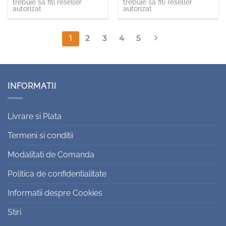
trebuie sa fiti reseller
trebuie sa fiti reseller
autorizat
autorizat
1
2
3
4
5
INFORMATII
Livrare si Plata
Termeni si conditii
Modalitati de Comanda
Politica de confidentialitate
Informatii despre Cookies
Stiri