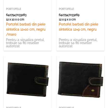
PORTOFELE
PORTOFELE
6427947033283
6427947033269
12 x 10 x 0 cm
12 x 9 x 0 cm
Portofel barbati din piele
Portofel barbati din piele
sintetica 12×10 cm, negru
sintetica 12×9 cm, negru
/maro
Pentru a vizualiza pretul,
Pentru a vizualiza pretul,
trebuie sa fiti reseller
trebuie sa fiti reseller
autorizat
autorizat