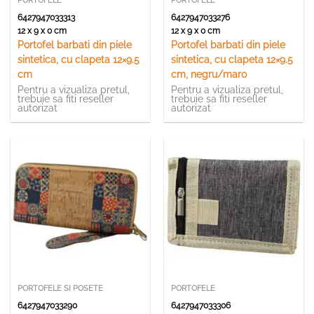
PORTOFELE
PORTOFELE
6427947033313
6427947033276
12 x 9 x 0 cm
12 x 9 x 0 cm
Portofel barbati din piele
Portofel barbati din piele
sintetica, cu clapeta 12×9.5
sintetica, cu clapeta 12×9.5
cm
cm, negru/maro
Pentru a vizualiza pretul,
Pentru a vizualiza pretul,
trebuie sa fiti reseller
trebuie sa fiti reseller
autorizat
autorizat
PORTOFELE SI POSETE
PORTOFELE
6427947033290
6427947033306