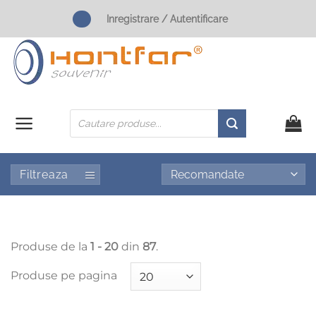
Skip
Inregistrare / Autentificare
to
content
Products
search
Filtreaza
Produse de la
1 - 20
din
87
.
Produse pe pagina