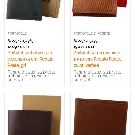
PORTOFELE
PORTOFELE SI POSETE
6427947052369
6427947052390
12 x 9 x 0 cm
19 x 10 x 0 cm
Portofel barbatesc din
Portofel dama din piele
piele 12×9.5 cm, Regalo
19×10 cm, Regalo Reale,
Reale, gri
culori variate
Pentru a vizualiza pretul,
Pentru a vizualiza pretul,
trebuie sa fiti reseller
trebuie sa fiti reseller
autorizat
autorizat