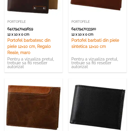
PORTOFELE
PORTOFELE
6427947049659
6427947033320
12 x 10 x 0 cm
12 x 10 x 0 cm
Portofel barbatesc din
Portofel barbati din piele
piele 12×10 cm, Regalo
sintetica 12×10 cm
Reale, maro
Pentru a vizualiza pretul,
Pentru a vizualiza pretul,
trebuie sa fiti reseller
trebuie sa fiti reseller
autorizat
autorizat