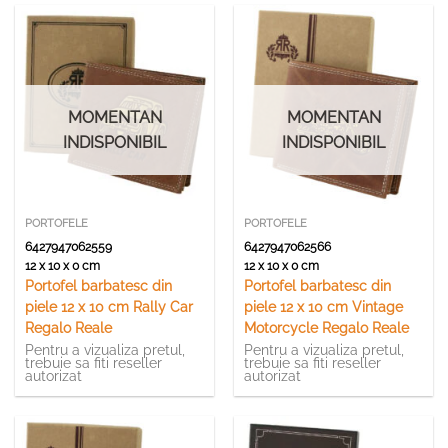
MOMENTAN
MOMENTAN
INDISPONIBIL
INDISPONIBIL
PORTOFELE
PORTOFELE
6427947062559
6427947062566
12 x 10 x 0 cm
12 x 10 x 0 cm
Portofel barbatesc din
Portofel barbatesc din
piele 12 x 10 cm Rally Car
piele 12 x 10 cm Vintage
Regalo Reale
Motorcycle Regalo Reale
Pentru a vizualiza pretul,
Pentru a vizualiza pretul,
trebuie sa fiti reseller
trebuie sa fiti reseller
autorizat
autorizat