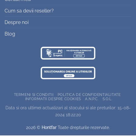
Cum sa devii reseller?
Despre noi
Blog
TERMENI SI CONDITII
POLITICA DE CONFIDENTIALITATE
INFORMATII DESPRE COOKIES
A.N.P.C.
S.O.L.
Data si ora ultimei actualizari al stocului si ale preturilor: 15-08-
2024 18:22:20
2026 ©
Hontfar
Toate drepturile rezervate.