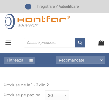
Skip
Inregistrare / Autentificare
to
content
Products
search
Filtreaza
Produse de la
1 - 2
din
2
.
Produse pe pagina