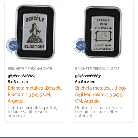
BRICHETE PERSONALIZATE
BRICHETE PERSONALIZATE
9876000628824
9876000628831
6 x 8 x 2 cm
6 x 8 x 2 cm
Bricheta metalica „Beszolt,
Bricheta metalica „Itt egy
Elastam!”, 3.5×5.5 CM,
regi kep rolam…”, 3.5×5.5
Argintiu
CM, Argintiu
Pentru a vizualiza pretul,
Pentru a vizualiza pretul,
trebuie sa fiti reseller
trebuie sa fiti reseller
autorizat
autorizat