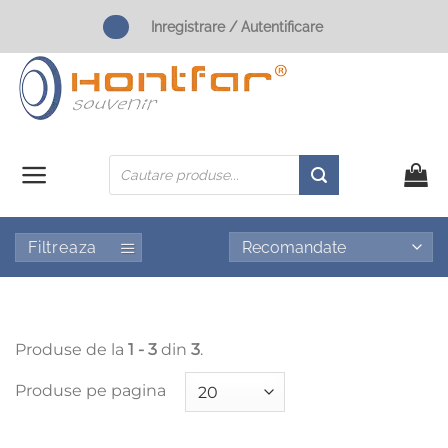
Skip
Inregistrare / Autentificare
to
content
Products
search
Filtreaza
Produse de la
1 - 3
din
3
.
Produse pe pagina