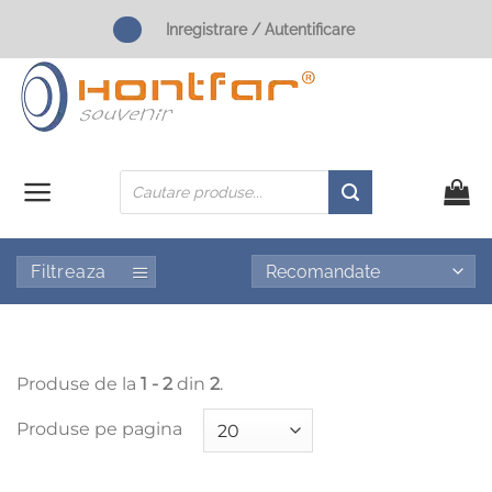
Skip
Inregistrare / Autentificare
to
content
Products
search
Filtreaza
Produse de la
1 - 2
din
2
.
Produse pe pagina