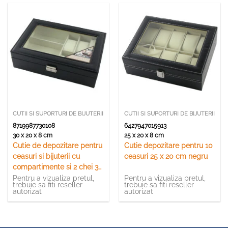
CUTII SI SUPORTURI DE BIJUTERII
CUTII SI SUPORTURI DE BIJUTERII
8719987730108
6427947015913
30 x 20 x 8 cm
25 x 20 x 8 cm
Cutie de depozitare pentru
Cutie depozitare pentru 10
ceasuri si bijuterii cu
ceasuri 25 x 20 cm negru
compartimente si 2 chei 30
x 20.5 x 8 cm
Pentru a vizualiza pretul,
Pentru a vizualiza pretul,
trebuie sa fiti reseller
trebuie sa fiti reseller
autorizat
autorizat