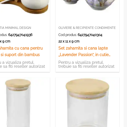
IA MINIMAL DESIGN
OLIVIERE & RECIPIENTE CONDIMENTE
odus:
6427947041936
Cod produs:
6427947040304
0 x 9 cm
22 x 11 x 9 cm
aharnita cu cana pentru
Set zaharnita si cana lapte
, si suport din bambus
„Lavender Passion”, in cutie
decorativa
 a vizualiza pretul,
Pentru a vizualiza pretul,
e sa fiti reseller autorizat
trebuie sa fiti reseller autorizat