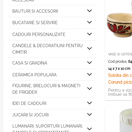
ACCESORII
BAUTURI SI ACCESORII
BUCATARIE SI SERVIRE
CADOURI PERSONALIZATE
CANDELE & DECORATIUNI PENTRU
CIMITIR
VASE SI USTEN
Cod produs:
64
CASA SI GRADINA
14 x 7 x 10 cm
CERAMICA POPULARA
Solnita din 
Corund pict
FIGURINE, BRELOCURI & MAGNETI
traditionale
Pentru a vizu
DE FRIGIDER
trebuie sa fi
IDEI DE CADOURI
JUCARII SI JOCURI
LUMANARI, SUPORTURI LUMANARI,