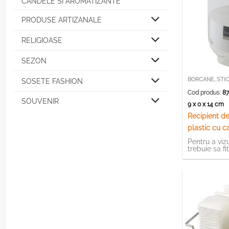
CANDELE SI AROMATIZANTE
PRODUSE ARTIZANALE
RELIGIOASE
SEZON
BORCANE, STIC
SOSETE FASHION
Cod produs:
87
SOUVENIR
9 x 0 x 14 cm
Recipient de
plastic cu c
Excellent H
Pentru a vizu
trebuie sa fi