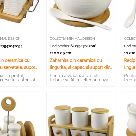
IMAL DESIGN
COLECTIA MINIMAL DESIGN
COLECT
27947042094
Cod produs:
6427947042018
Cod pr
12 x 0 x 9 cm
10 x 1
din ceramica cu
Zaharnita din ceramica cu
Recip
u servetele, suport
lingurita, si capac si suport din
lingur
bambus
„Hone
aliza pretul,
Pentru a vizualiza pretul,
Pentru
ti reseller autorizat
trebuie sa fiti reseller autorizat
trebui