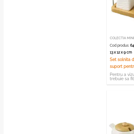
COLECTIA MIN
Cod produs:
64
13 x 12 x 9 cm
Set solnita 
suport pentr
din bambus
Pentru a vizu
trebuie sa fi