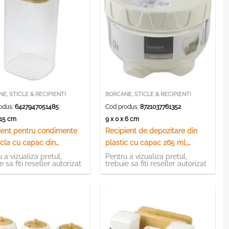
E, STICLE & RECIPIENTI
BORCANE, STICLE & RECIPIENTI
odus:
6427947051485
Cod produs:
8721037761352
x 15 cm
9 x 0 x 6 cm
ient pentru condimente
Recipient de depozitare din
icla cu capac din
plastic cu capac 265 ml,
s 8 x 15.5 cm
Excellent Houseware
 a vizualiza pretul,
Pentru a vizualiza pretul,
e sa fiti reseller autorizat
trebuie sa fiti reseller autorizat