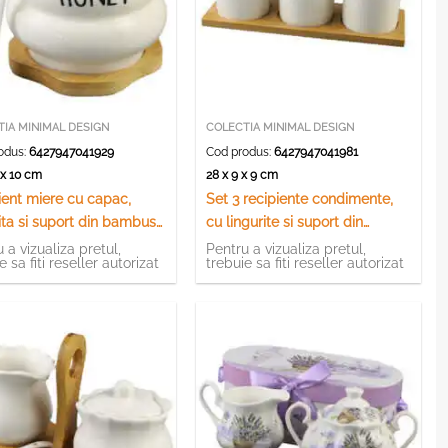
IA MINIMAL DESIGN
COLECTIA MINIMAL DESIGN
odus:
6427947041929
Cod produs:
6427947041981
0 x 10 cm
28 x 9 x 9 cm
ient miere cu capac,
Set 3 recipiente condimente,
ita si suport din bambus
cu lingurite si suport din
y”
bambus, Alb
 a vizualiza pretul,
Pentru a vizualiza pretul,
e sa fiti reseller autorizat
trebuie sa fiti reseller autorizat