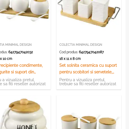
IA MINIMAL DESIGN
COLECTIA MINIMAL DESIGN
odus:
6427947042032
Cod produs:
6427947042087
0 x 10 cm
16 x 11 x 8 cm
 recipiente condimente,
Set solnita ceramica cu suport
gurite si suport din
pentru scobitori si servetele,
us
din bambus
 a vizualiza pretul,
Pentru a vizualiza pretul,
e sa fiti reseller autorizat
trebuie sa fiti reseller autorizat