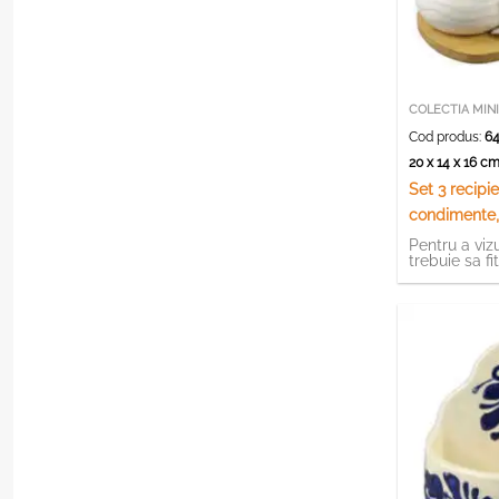
COLECTIA MIN
Cod produs:
64
20 x 14 x 16 
Set 3 recipi
condimente,
servetele d
Pentru a vizu
trebuie sa fi