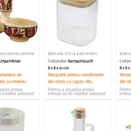
SILE PENTRU SERVIRE
BORCANE, STICLE & RECIPIENTI
BORCAN
27947062191
Cod produs:
6427947051478
Cod pr
8 x 8 x 10 cm
8 x 8 
ceramica de
Recipient pentru condimente
Recip
ata cu motive
din sticla cu capac din
din st
 14 x 7 cm
bambus 8 x 10.5 cm
bambu
aliza pretul,
Pentru a vizualiza pretul,
Pentru
ti reseller autorizat
trebuie sa fiti reseller autorizat
trebui