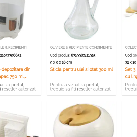
LE & RECIPIENTI
OLIVIERE & RECIPIENTE CONDIMENTE
COLECT
21037796651
Cod produs:
8719987411915
Cod pr
9 x 0 x 16 cm
32 x 1
 depozitare din
Sticla pentru ulei si otet 300 ml
Set 3
apac 750 ml,
cu lin
ouseware
bamb
aliza pretul,
Pentru a vizualiza pretul,
Pentru
ti reseller autorizat
trebuie sa fiti reseller autorizat
trebui