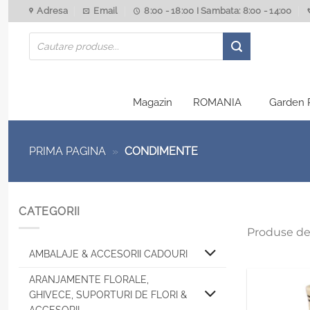
Skip
Adresa
Email
8:00 - 18:00 I Sambata: 8:00 - 14:00
to
Products
content
search
Magazin
ROMANIA
Garden 
PRIMA PAGINA
»
CONDIMENTE
CATEGORII
Produse de
AMBALAJE & ACCESORII CADOURI
ARANJAMENTE FLORALE,
GHIVECE, SUPORTURI DE FLORI &