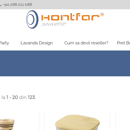
+40 266 211 088
Party
Lavanda Design
Cum sa devii reseller?
Pret 
 la
1 - 20
din
123
.