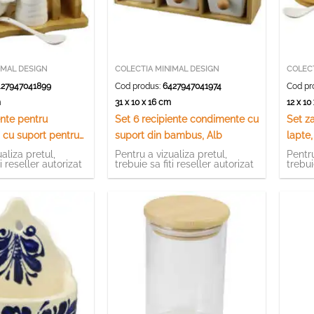
IMAL DESIGN
COLECTIA MINIMAL DESIGN
COLECT
27947041899
Cod produs:
6427947041974
Cod pr
cm
31 x 10 x 16 cm
12 x 1
ente pentru
Set 6 recipiente condimente cu
Set z
 cu suport pentru
suport din bambus, Alb
lapte
in bambus, Alb
aliza pretul,
Pentru a vizualiza pretul,
Pentru
ti reseller autorizat
trebuie sa fiti reseller autorizat
trebui