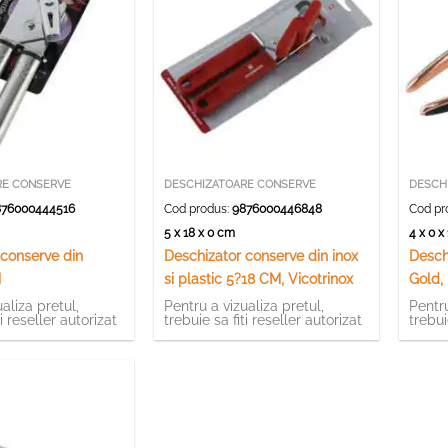
RE CONSERVE
DESCHIZATOARE CONSERVE
DESCH
76000444516
Cod produs:
9876000446848
Cod pr
5 x 18 x 0 cm
4 x 0 
 conserve din
Deschizator conserve din inox
Desch
M
si plastic 5?18 CM, Vicotrinox
Gold,
aliza pretul,
Pentru a vizualiza pretul,
Pentru
ti reseller autorizat
trebuie sa fiti reseller autorizat
trebui