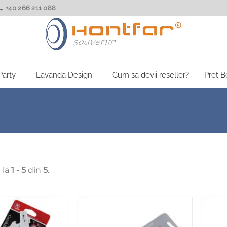
+40 266 211 088
Party
Lavanda Design
Cum sa devii reseller?
Pret 
 la
1 - 5
din
5
.