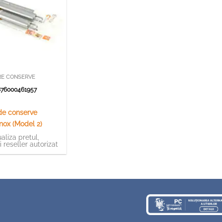
RE CONSERVE
76000461957
de conserve
inox (Model 2)
aliza pretul,
ti reseller autorizat