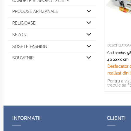
CANDELE SI AROMATIZANTE
PRODUSE ARTIZANALE
RELIGIOASE
SEZON
DESCHIZATOA
SOSETE FASHION
Cod produs:
98
SOUVENIR
4 x 20 x 0 cm
Desfacator 
realizat din 
Pentru a vizu
trebuie sa fi
INFORMATII
CLIENTI