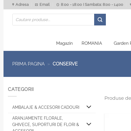
Skip
Adresa
Email
8:00 - 18:00 I Sambata: 8:00 - 14:00
to
Products
content
search
Magazin
ROMANIA
Garden 
PRIMA PAGINA
»
CONSERVE
CATEGORII
Produse de
AMBALAJE & ACCESORII CADOURI
ARANJAMENTE FLORALE,
GHIVECE, SUPORTURI DE FLORI &