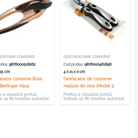
IZATOARE CONSERVE
DESCHIZATOARE CONSERVE
odus:
9876000518262
Cod produs:
9876000461896
x 15 cm
4 x 21 x 0 cm
izator conserve Rose
Desfacator de conserve
 Berlinger Haus
realizat din inox (Model 1)
 a vizualiza pretul,
Pentru a vizualiza pretul,
e sa fiti reseller autorizat
trebuie sa fiti reseller autorizat