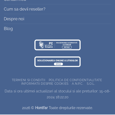
Cum sa devii reseller?
Despre noi
Blog
TERMENI SI CONDITII
POLITICA DE CONFIDENTIALITATE
INFORMATII DESPRE COOKIES
A.N.P.C.
S.O.L.
Data si ora ultimei actualizari al stocului si ale preturilor: 15-08-
2024 18:22:20
2026 ©
Hontfar
Toate drepturile rezervate.