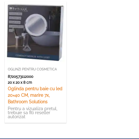
OGLINZI PENTRU COSMETICA
8720573112000
20 x 20 x 8 cm
Oglinda pentru baie cu led
20×40 CM, marire 7x,
Bathroom Solutions
Pentru a vizualiza pretul,
trebuie sa fiti reseller
autorizat