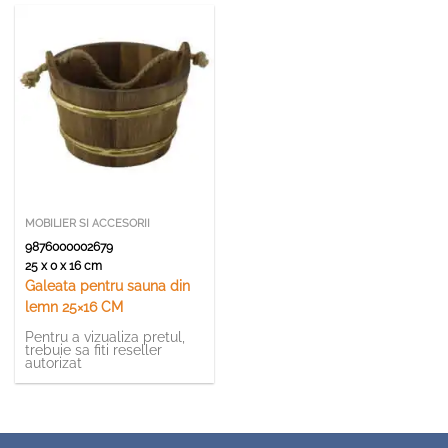
MOBILIER SI ACCESORII
9876000002679
25 x 0 x 16 cm
Galeata pentru sauna din
lemn 25×16 CM
Pentru a vizualiza pretul,
trebuie sa fiti reseller
autorizat