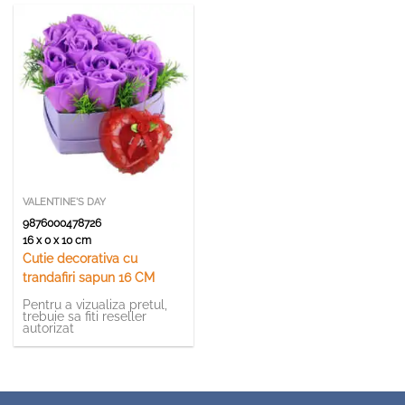
VALENTINE'S DAY
9876000478726
16 x 0 x 10 cm
Cutie decorativa cu
trandafiri sapun 16 CM
Pentru a vizualiza pretul,
trebuie sa fiti reseller
autorizat