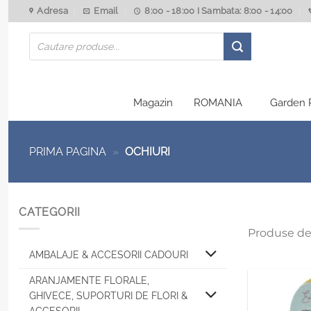
Skip
Adresa
Email
8:00 - 18:00 I Sambata: 8:00 - 14:00
to
Products
content
search
Magazin
ROMANIA
Garden 
PRIMA PAGINA
»
OCHIURI
CATEGORII
Produse de
AMBALAJE & ACCESORII CADOURI
ARANJAMENTE FLORALE,
GHIVECE, SUPORTURI DE FLORI &