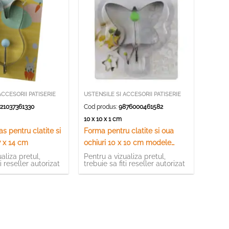
ACCESORII PATISERIE
USTENSILE SI ACCESORII PATISERIE
21037361330
Cod produs:
9876000461582
10 x 10 x 1 cm
s pentru clatite si
Forma pentru clatite si oua
7 x 14 cm
ochiuri 10 x 10 cm modele
variate
aliza pretul,
Pentru a vizualiza pretul,
ti reseller autorizat
trebuie sa fiti reseller autorizat