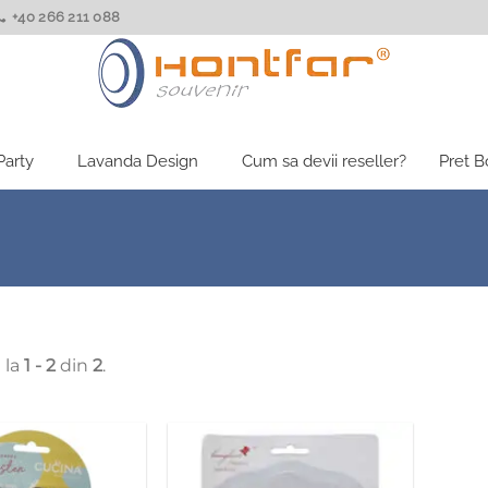
+40 266 211 088
Party
Lavanda Design
Cum sa devii reseller?
Pret 
 la
1 - 2
din
2
.