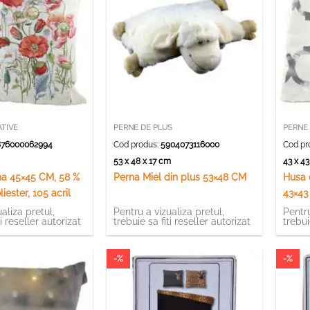
TIVE
PERNE DE PLUS
PERNE
76000062994
Cod produs:
5904073116000
Cod pr
m
53 x 48 x 17 cm
43 x 4
na 45×45 CM, 58 %
Perna Miel din plus 53×48 CM
Husa 
iester, 105 acril
43×43
(Mode
aliza pretul,
Pentru a vizualiza pretul,
Pentru
ti reseller autorizat
trebuie sa fiti reseller autorizat
trebui
-%
-%