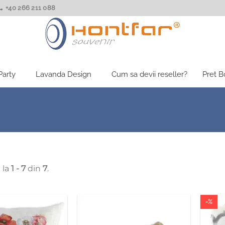
+40 266 211 088
Party
Lavanda Design
Cum sa devii reseller?
Pret 
 la
1 - 7
din
7
.
-%