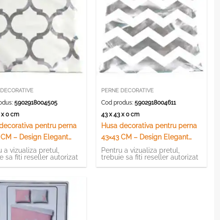
 DECORATIVE
PERNE DECORATIVE
odus:
5902918004505
Cod produs:
5902918004611
3 x 0 cm
43 x 43 x 0 cm
decorativa pentru perna
Husa decorativa pentru perna
 CM – Design Elegant
43×43 CM – Design Elegant
l 1)
(Model 3)
 a vizualiza pretul,
Pentru a vizualiza pretul,
e sa fiti reseller autorizat
trebuie sa fiti reseller autorizat