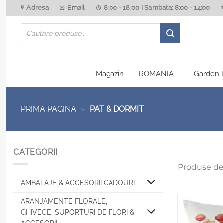
Skip
Adresa
Email
8:00 - 18:00 I Sambata: 8:00 - 14:00
to
Products
content
search
Magazin
ROMANIA
Garden 
PRIMA PAGINA
»
PAT & DORMIT
CATEGORII
Produse de
AMBALAJE & ACCESORII CADOURI
ARANJAMENTE FLORALE,
GHIVECE, SUPORTURI DE FLORI &