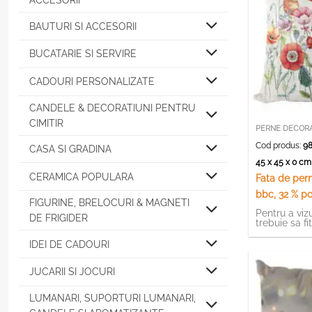
ACCESORII
BAUTURI SI ACCESORII
BUCATARIE SI SERVIRE
CADOURI PERSONALIZATE
CANDELE & DECORATIUNI PENTRU
CIMITIR
PERNE DECORA
Cod produs:
98
CASA SI GRADINA
45 x 45 x 0 c
CERAMICA POPULARA
Fata de per
bbc, 32 % pol
FIGURINE, BRELOCURI & MAGNETI
Pentru a vizu
DE FRIGIDER
trebuie sa fi
IDEI DE CADOURI
JUCARII SI JOCURI
LUMANARI, SUPORTURI LUMANARI,