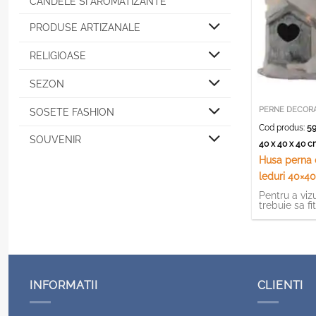
CANDELE SI AROMATIZANTE
PRODUSE ARTIZANALE
RELIGIOASE
SEZON
PERNE DECORA
SOSETE FASHION
Cod produs:
59
SOUVENIR
40 x 40 x 40 
Husa perna 
leduri 40×40
Pentru a vizu
trebuie sa fi
INFORMATII
CLIENTI