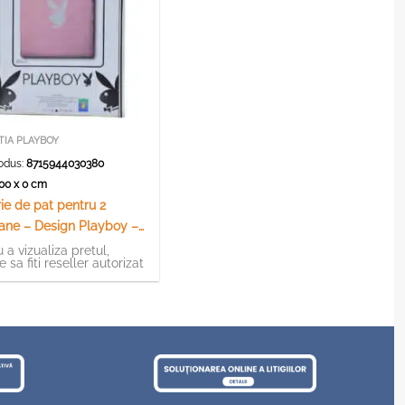
IA PLAYBOY
odus:
8715944030380
200 x 0 cm
ie de pat pentru 2
ane – Design Playboy –
lb
 a vizualiza pretul,
e sa fiti reseller autorizat