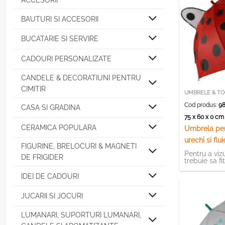
ACCESORII
BAUTURI SI ACCESORII
BUCATARIE SI SERVIRE
CADOURI PERSONALIZATE
CANDELE & DECORATIUNI PENTRU
CIMITIR
UMBRELE & TO
Cod produs:
98
CASA SI GRADINA
75 x 60 x 0 c
CERAMICA POPULARA
Umbrela pen
urechi si flu
FIGURINE, BRELOCURI & MAGNETI
Pentru a vizu
DE FRIGIDER
trebuie sa fi
IDEI DE CADOURI
JUCARII SI JOCURI
LUMANARI, SUPORTURI LUMANARI,