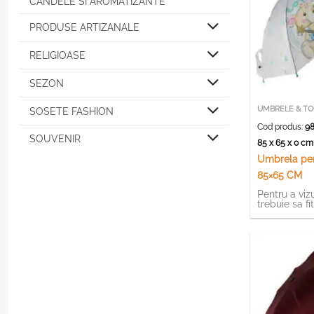
CANDELE SI AROMATIZANTE
PRODUSE ARTIZANALE
RELIGIOASE
SEZON
UMBRELE & TO
SOSETE FASHION
Cod produs:
98
SOUVENIR
85 x 65 x 0 c
Umbrela pent
85×65 CM
Pentru a vizu
trebuie sa fi