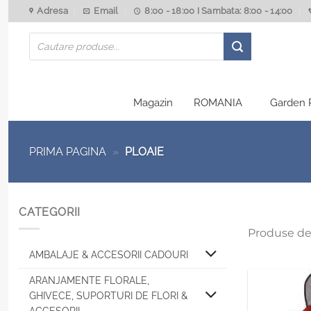
Skip
Adresa
Email
8:00 - 18:00 I Sambata: 8:00 - 14:00
to
Products
content
search
Magazin
ROMANIA
Garden 
PRIMA PAGINA
»
PLOAIE
CATEGORII
Produse de
AMBALAJE & ACCESORII CADOURI
ARANJAMENTE FLORALE,
GHIVECE, SUPORTURI DE FLORI &