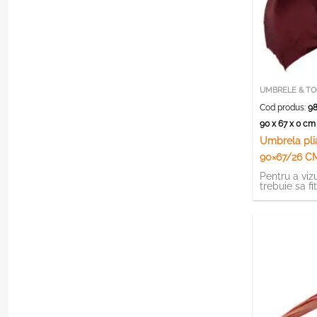
UMBRELE & TO
Cod produs:
98
90 x 67 x 0 c
Umbrela pli
90×67/26 CM
Pentru a vizu
trebuie sa fi