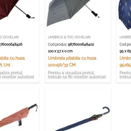
C OCHELARI
UMBRELE & TOC OCHELARI
UMBRE
76000648426
Cod produs:
9876000648402
Cod pr
m
100 x 57 x 0 cm
95 x 6
abila cu husa
Umbrela pliabila cu husa
Umbre
, Uni
100×56/33 CM
95×65
aliza pretul,
Pentru a vizualiza pretul,
Pentru
ti reseller autorizat
trebuie sa fiti reseller autorizat
trebui