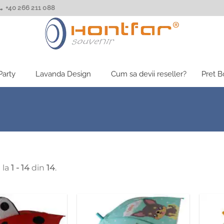
+40 266 211 088
Party
Lavanda Design
Cum sa devii reseller?
Pret 
 la
1 - 14
din
14
.