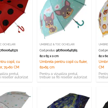
C OCHELARI
UMBRELE & TOC OCHELARI
UMBRE
76000648372
Cod produs:
9876000648365
Cod pr
m
82 x 65 x 0 cm
82 x 6
tru copii, cu
Umbrela pentru copii cu fluier,
Umbre
ier, 75×60 CM
82×65 cm
CM
aliza pretul,
Pentru a vizualiza pretul,
Pentru
ti reseller autorizat
trebuie sa fiti reseller autorizat
trebui