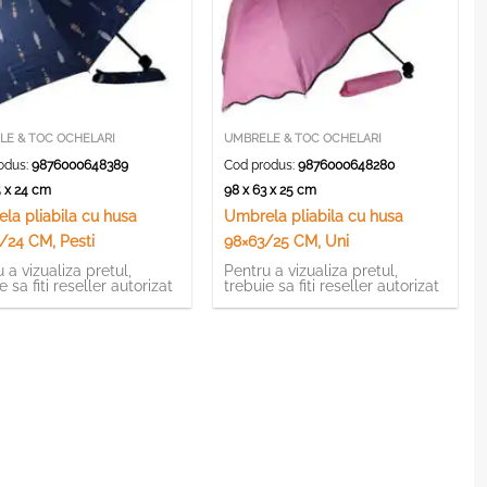
LE & TOC OCHELARI
UMBRELE & TOC OCHELARI
odus:
9876000648389
Cod produs:
9876000648280
5 x 24 cm
98 x 63 x 25 cm
la pliabila cu husa
Umbrela pliabila cu husa
/24 CM, Pesti
98×63/25 CM, Uni
 a vizualiza pretul,
Pentru a vizualiza pretul,
e sa fiti reseller autorizat
trebuie sa fiti reseller autorizat