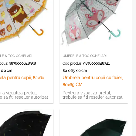
LE & TOC OCHELARI
UMBRELE & TOC OCHELARI
odus:
9876000648358
Cod produs:
9876000648341
0 x 0 cm
80 x 65 x 0 cm
la pentru copii, 82×60
Umbrela pentru copii cu fluier,
80×65 CM
 a vizualiza pretul,
Pentru a vizualiza pretul,
e sa fiti reseller autorizat
trebuie sa fiti reseller autorizat