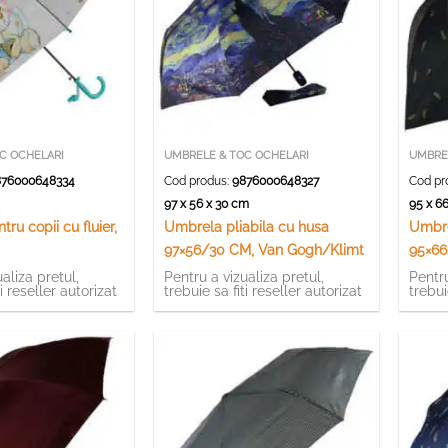
C OCHELARI
UMBRELE & TOC OCHELARI
UMBRE
76000648334
Cod produs:
9876000648327
Cod pr
m
97 x 56 x 30 cm
95 x 6
ru copii cu fluier,
Umbrela pliabila cu husa
Umbre
97×56/30 CM, Van Gogh/Klimt
95×66
aliza pretul,
Pentru a vizualiza pretul,
Pentru
ti reseller autorizat
trebuie sa fiti reseller autorizat
trebui