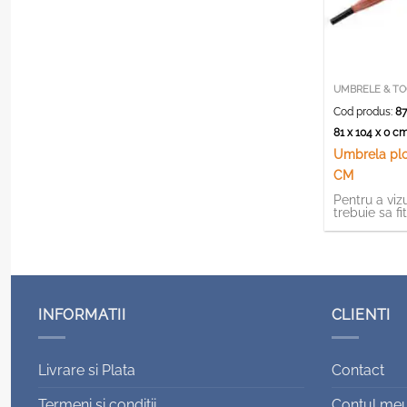
UMBRELE & TO
Cod produs:
87
81 x 104 x 0 
Umbrela plo
CM
Pentru a vizu
trebuie sa fi
INFORMATII
CLIENTI
Livrare si Plata
Contact
Termeni si conditii
Contul me