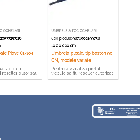
C OCHELARI
UMBRELE & TOC OCHELARI
20573253116
Cod produs:
9876000299758
cm
10 x 0 x 90 cm
aie Piove 81×104
Umbrela ploaie, tip baston 90
CM, modele variate
aliza pretul,
Pentru a vizualiza pretul,
ti reseller autorizat
trebuie sa fiti reseller autorizat
u