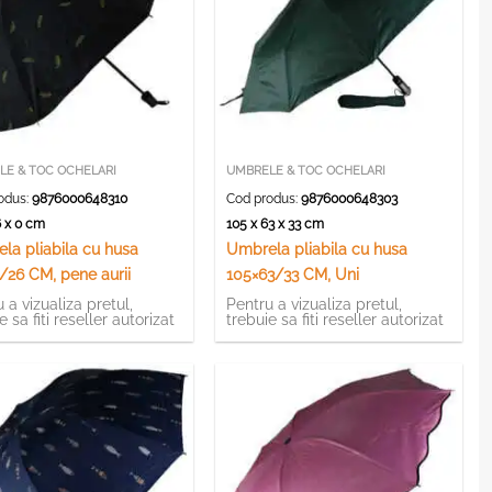
LE & TOC OCHELARI
UMBRELE & TOC OCHELARI
odus:
9876000648310
Cod produs:
9876000648303
6 x 0 cm
105 x 63 x 33 cm
la pliabila cu husa
Umbrela pliabila cu husa
/26 CM, pene aurii
105×63/33 CM, Uni
 a vizualiza pretul,
Pentru a vizualiza pretul,
e sa fiti reseller autorizat
trebuie sa fiti reseller autorizat