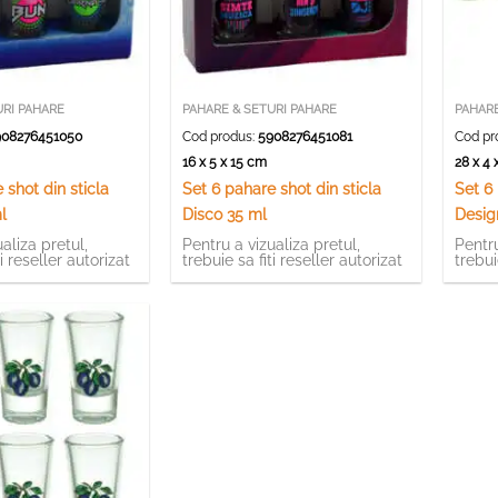
URI PAHARE
PAHARE & SETURI PAHARE
PAHARE
08276451050
Cod produs:
5908276451081
Cod pr
m
16 x 5 x 15 cm
28 x 4
 shot din sticla
Set 6 pahare shot din sticla
Set 6
l
Disco 35 ml
Desig
aliza pretul,
Pentru a vizualiza pretul,
Pentru
ti reseller autorizat
trebuie sa fiti reseller autorizat
trebui