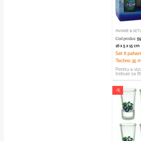
PAHARE & SET
Cod produs:
59
16 x 5 x 15 c
Set 6 pahare
Techno 35 m
Pentru a vizu
trebuie sa fi
-%