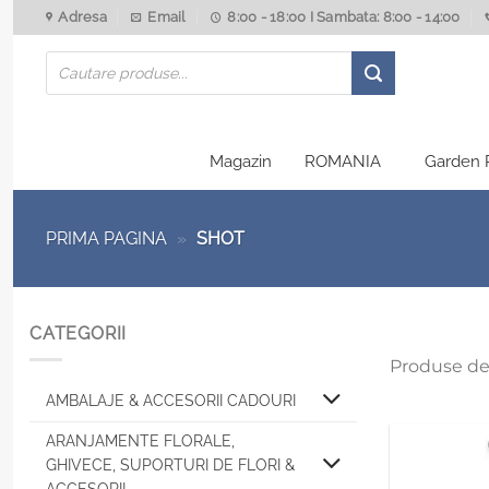
Skip
Adresa
Email
8:00 - 18:00 I Sambata: 8:00 - 14:00
to
Products
content
search
Magazin
ROMANIA
Garden 
PRIMA PAGINA
»
SHOT
CATEGORII
Produse de
AMBALAJE & ACCESORII CADOURI
ARANJAMENTE FLORALE,
GHIVECE, SUPORTURI DE FLORI &