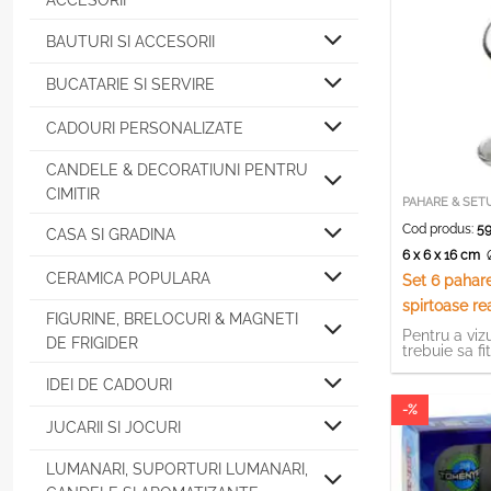
ACCESORII
BAUTURI SI ACCESORII
BUCATARIE SI SERVIRE
CADOURI PERSONALIZATE
CANDELE & DECORATIUNI PENTRU
CIMITIR
PAHARE & SET
Cod produs:
59
CASA SI GRADINA
6 x 6 x 16 cm
CERAMICA POPULARA
Set 6 pahare
spirtoase rea
FIGURINE, BRELOCURI & MAGNETI
Design Elega
Pentru a vizu
DE FRIGIDER
trebuie sa fi
IDEI DE CADOURI
-%
JUCARII SI JOCURI
LUMANARI, SUPORTURI LUMANARI,