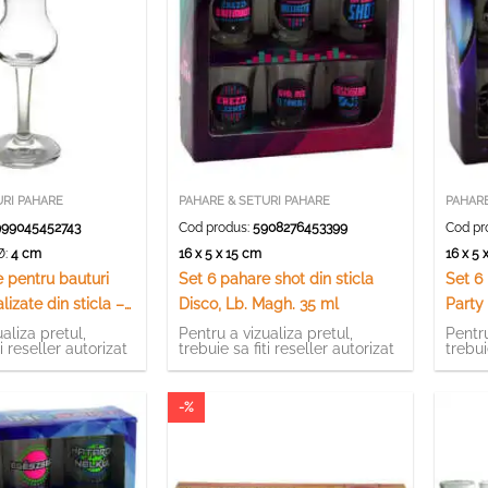
URI PAHARE
PAHARE & SETURI PAHARE
PAHARE
99045452743
Cod produs:
5908276453399
Cod pr
Ø:
4 cm
16 x 5 x 15 cm
16 x 5
 pentru bauturi
Set 6 pahare shot din sticla
Set 6 
lizate din sticla –
Disco, Lb. Magh. 35 ml
Party
nt (Tip 1)
aliza pretul,
Pentru a vizualiza pretul,
Pentru
ti reseller autorizat
trebuie sa fiti reseller autorizat
trebui
-%