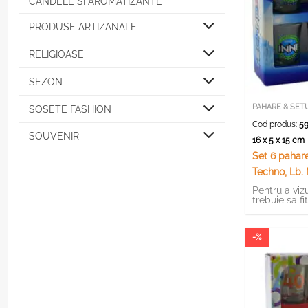
CANDELE SI AROMATIZANTE
PRODUSE ARTIZANALE
RELIGIOASE
SEZON
PAHARE & SET
SOSETE FASHION
Cod produs:
59
SOUVENIR
16 x 5 x 15 c
Set 6 pahare
Techno, Lb.
Pentru a vizu
trebuie sa fi
-%