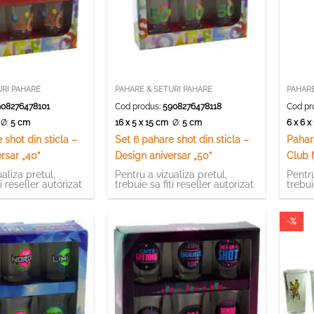
URI PAHARE
PAHARE & SETURI PAHARE
PAHARE
08276478101
Cod produs:
5908276478118
Cod pr
m
Ø:
5 cm
16 x 5 x 15 cm
Ø:
5 cm
6 x 6 
 shot din sticla –
Set 6 pahare shot din sticla –
Pahar
rsar „40”
Design aniversar „50”
Club 
aliza pretul,
Pentru a vizualiza pretul,
Pentru
ti reseller autorizat
trebuie sa fiti reseller autorizat
trebui
-%