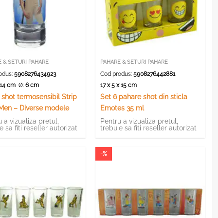
 & SETURI PAHARE
PAHARE & SETURI PAHARE
odus:
5908276434923
Cod produs:
5908276442881
x 14 cm
Ø:
6 cm
17 x 5 x 15 cm
 shot termosensibil Strip
Set 6 pahare shot din sticla
Men – Diverse modele
Emotes 35 ml
 a vizualiza pretul,
Pentru a vizualiza pretul,
e sa fiti reseller autorizat
trebuie sa fiti reseller autorizat
-%