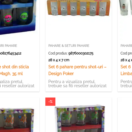
URI PAHARE
PAHARE & SETURI PAHARE
PAHARE
08276453412
Cod produs:
9876000302175
Cod pr
m
28 x 4 x 7 cm
28 x 4
 shot din sticla
Set 6 pahare pentru shot-uri –
Set 6
 Magh. 35 ml
Design Poker
Limba
Funny
aliza pretul,
Pentru a vizualiza pretul,
Pentru
ti reseller autorizat
trebuie sa fiti reseller autorizat
trebui
-%