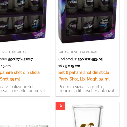
 & SETURI PAHARE
PAHARE & SETURI PAHARE
odus:
5908276451067
Cod produs:
5908276453405
 x 15 cm
16 x 5 x 15 cm
pahare shot din sticla
Set 6 pahare shot din sticla
 Shot 35 ml
Party Shot, Lb. Magh. 35 ml
 a vizualiza pretul,
Pentru a vizualiza pretul,
e sa fiti reseller autorizat
trebuie sa fiti reseller autorizat
-%