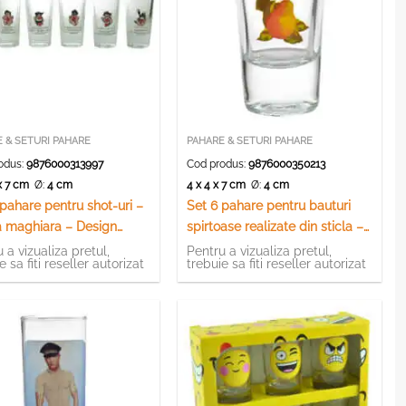
 & SETURI PAHARE
PAHARE & SETURI PAHARE
odus:
9876000313997
Cod produs:
9876000350213
 x 7 cm
Ø:
4 cm
4 x 4 x 7 cm
Ø:
4 cm
 pahare pentru shot-uri –
Set 6 pahare pentru bauturi
 maghiara – Design
spirtoase realizate din sticla –
 Drinker
Design Pere
 a vizualiza pretul,
Pentru a vizualiza pretul,
e sa fiti reseller autorizat
trebuie sa fiti reseller autorizat