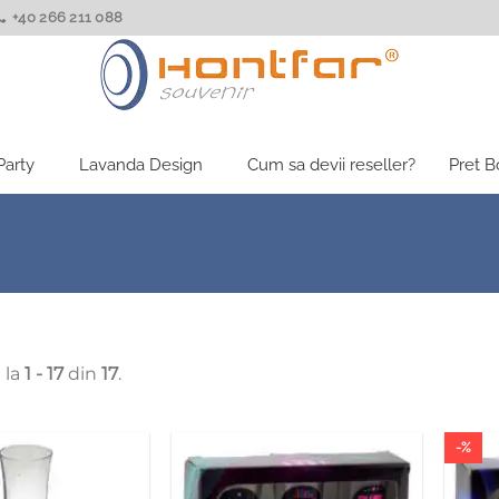
+40 266 211 088
Party
Lavanda Design
Cum sa devii reseller?
Pret 
 la
1 - 17
din
17
.
-%