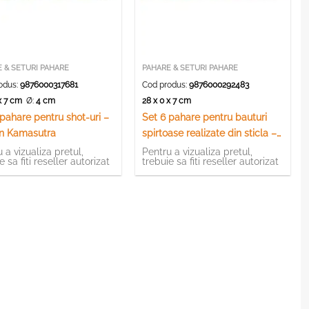
 & SETURI PAHARE
PAHARE & SETURI PAHARE
odus:
9876000317681
Cod produs:
9876000292483
 x 7 cm
Ø:
4 cm
28 x 0 x 7 cm
 pahare pentru shot-uri –
Set 6 pahare pentru bauturi
n Kamasutra
spirtoase realizate din sticla –
Design Funny Drinker (Tip 1)
 a vizualiza pretul,
Pentru a vizualiza pretul,
e sa fiti reseller autorizat
trebuie sa fiti reseller autorizat