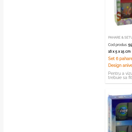
PAHARE & SET
Cod produs:
59
16 x 5 x 15 c
Set 6 pahare
Design anive
Pentru a vizu
trebuie sa fi