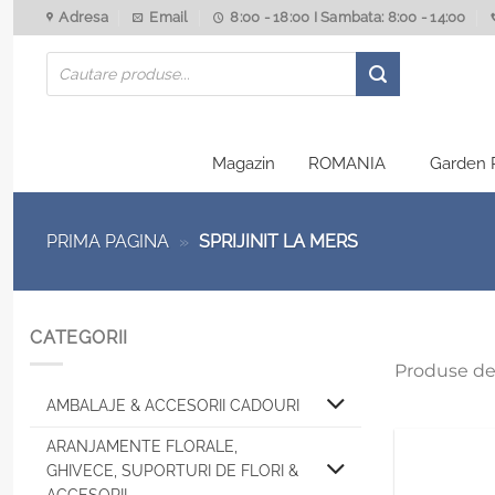
Skip
Adresa
Email
8:00 - 18:00 I Sambata: 8:00 - 14:00
to
Products
content
search
Magazin
ROMANIA
Garden 
PRIMA PAGINA
»
SPRIJINIT LA MERS
CATEGORII
Produse de
AMBALAJE & ACCESORII CADOURI
ARANJAMENTE FLORALE,
GHIVECE, SUPORTURI DE FLORI &