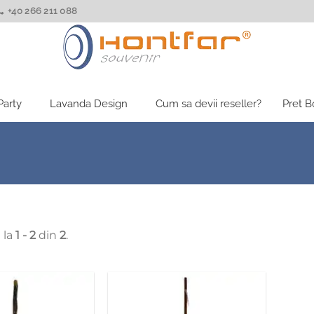
+40 266 211 088
Party
Lavanda Design
Cum sa devii reseller?
Pret 
 la
1 - 2
din
2
.