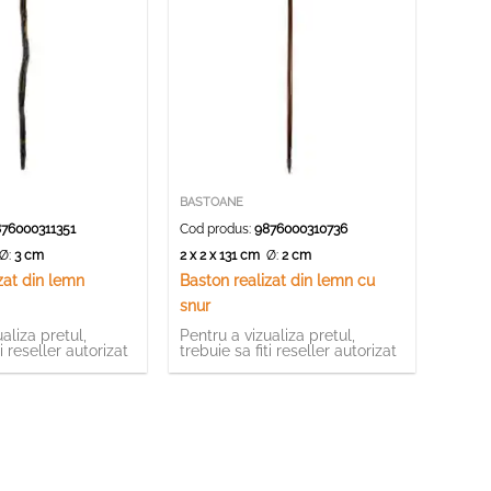
BASTOANE
76000311351
Cod produs:
9876000310736
Ø:
3 cm
2 x 2 x 131 cm
Ø:
2 cm
zat din lemn
Baston realizat din lemn cu
snur
aliza pretul,
Pentru a vizualiza pretul,
ti reseller autorizat
trebuie sa fiti reseller autorizat