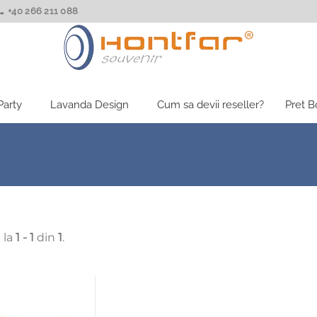
+40 266 211 088
Party
Lavanda Design
Cum sa devii reseller?
Pret 
 la
1 - 1
din
1
.