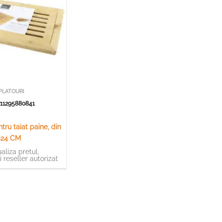
PLATOURI
11295880841
m
tru taiat paine, din
×24 CM
aliza pretul,
ti reseller autorizat