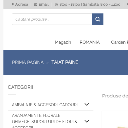
Skip
Adresa
Email
8:00 - 18:00 I Sambata: 8:00 - 14:00
to
Products
content
search
Magazin
ROMANIA
Garden 
PRIMA PAGINA
»
TAIAT PAINE
CATEGORII
Produse de
AMBALAJE & ACCESORII CADOURI
ARANJAMENTE FLORALE,
GHIVECE, SUPORTURI DE FLORI &