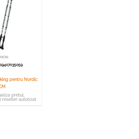
SHION
19407035059
king pentru Nordic
 CM
aliza pretul,
ti reseller autorizat