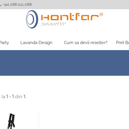
+40 266 211 088
Party
Lavanda Design
Cum sa devii reseller?
Pret 
 la
1 - 1
din
1
.