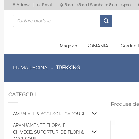
Skip
Adresa
Email
8:00 - 18:00 I Sambata: 8:00 - 14:00
to
Products
content
search
Magazin
ROMANIA
Garden 
PRIMA PAGINA
»
TREKKING
CATEGORII
Produse de
AMBALAJE & ACCESORII CADOURI
ARANJAMENTE FLORALE,
GHIVECE, SUPORTURI DE FLORI &