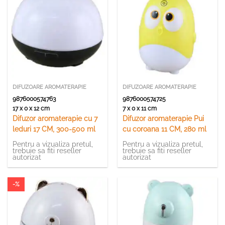
DIFUZOARE AROMATERAPIE
DIFUZOARE AROMATERAPIE
9876000574763
9876000574725
17 x 0 x 12 cm
7 x 0 x 11 cm
Difuzor aromaterapie cu 7
Difuzor aromaterapie Pui
leduri 17 CM, 300-500 ml
cu coroana 11 CM, 280 ml
Pentru a vizualiza pretul,
Pentru a vizualiza pretul,
trebuie sa fiti reseller
trebuie sa fiti reseller
autorizat
autorizat
-%