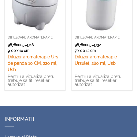
DIFUZOARE AROMATERAPIE
DIFUZOARE AROMATERAPIE
9876000574718
9876000574732
9 x 0 x 10 cm
7 x 0 x 12 cm
Difuzor aromaterapie Urs
Difuzor aromaterapie
de panda 10 CM, 220 ml,
Ursulet, 280 ml, Usb
Usb
Pentru a vizualiza pretul,
Pentru a vizualiza pretul,
trebuie sa fiti reseller
trebuie sa fiti reseller
autorizat
autorizat
INFORMATII