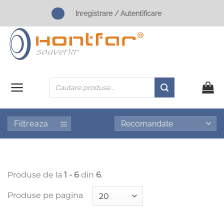
Skip
Inregistrare / Autentificare
to
content
Products
search
Filtreaza
Produse de la
1 - 6
din
6
.
Produse pe pagina