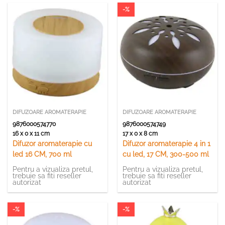
-%
DIFUZOARE AROMATERAPIE
DIFUZOARE AROMATERAPIE
9876000574770
9876000574749
16 x 0 x 11 cm
17 x 0 x 8 cm
Difuzor aromaterapie cu
Difuzor aromaterapie 4 in 1
led 16 CM, 700 ml
cu led, 17 CM, 300-500 ml
Pentru a vizualiza pretul,
Pentru a vizualiza pretul,
trebuie sa fiti reseller
trebuie sa fiti reseller
autorizat
autorizat
-%
-%