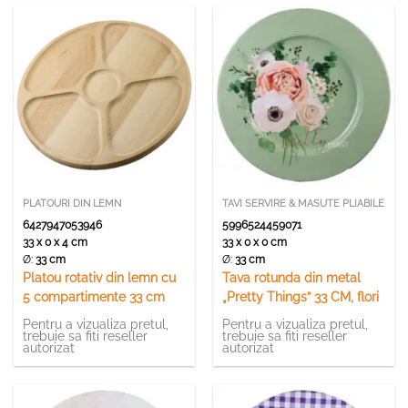
PLATOURI DIN LEMN
TAVI SERVIRE & MASUTE PLIABILE
6427947053946
5996524459071
33 x 0 x 4 cm
33 x 0 x 0 cm
Ø:
33 cm
Ø:
33 cm
Platou rotativ din lemn cu
Tava rotunda din metal
5 compartimente 33 cm
„Pretty Things” 33 CM, flori
Pentru a vizualiza pretul,
Pentru a vizualiza pretul,
trebuie sa fiti reseller
trebuie sa fiti reseller
autorizat
autorizat