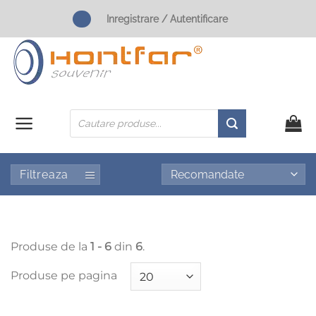
Skip
Inregistrare / Autentificare
to
content
Products
search
Filtreaza
Produse de la
1 - 6
din
6
.
Produse pe pagina