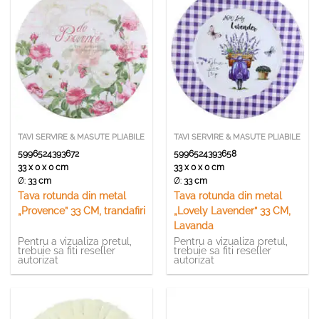
TAVI SERVIRE & MASUTE PLIABILE
TAVI SERVIRE & MASUTE PLIABILE
5996524393672
5996524393658
33 x 0 x 0 cm
33 x 0 x 0 cm
Ø:
33 cm
Ø:
33 cm
Tava rotunda din metal
Tava rotunda din metal
„Provence” 33 CM, trandafiri
„Lovely Lavender” 33 CM,
Lavanda
Pentru a vizualiza pretul,
Pentru a vizualiza pretul,
trebuie sa fiti reseller
trebuie sa fiti reseller
autorizat
autorizat