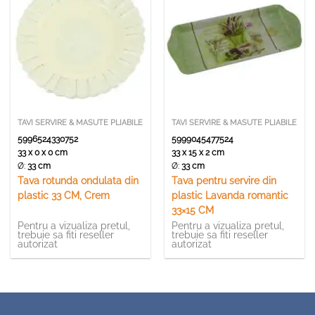
TAVI SERVIRE & MASUTE PLIABILE
TAVI SERVIRE & MASUTE PLIABILE
5996524330752
5999045477524
33 x 0 x 0 cm
33 x 15 x 2 cm
Ø:
33 cm
Ø:
33 cm
Tava rotunda ondulata din
Tava pentru servire din
plastic 33 CM, Crem
plastic Lavanda romantic
33×15 CM
Pentru a vizualiza pretul,
Pentru a vizualiza pretul,
trebuie sa fiti reseller
trebuie sa fiti reseller
autorizat
autorizat