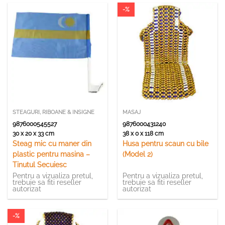
-%
STEAGURI, RIBOANE & INSIGNE
MASAJ
9876000545527
9876000431240
30 x 20 x 33 cm
38 x 0 x 118 cm
Steag mic cu maner din
Husa pentru scaun cu bile
plastic pentru masina –
(Model 2)
Tinutul Secuiesc
Pentru a vizualiza pretul,
Pentru a vizualiza pretul,
trebuie sa fiti reseller
trebuie sa fiti reseller
autorizat
autorizat
-%