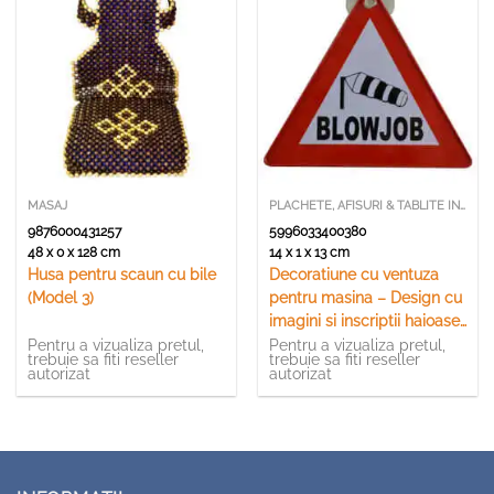
MASAJ
PLACHETE, AFISURI & TABLITE INSCRIPTIONATE
9876000431257
5996033400380
48 x 0 x 128 cm
14 x 1 x 13 cm
Husa pentru scaun cu bile
Decoratiune cu ventuza
(Model 3)
pentru masina – Design cu
imagini si inscriptii haioase
– 2 modele
Pentru a vizualiza pretul,
Pentru a vizualiza pretul,
trebuie sa fiti reseller
trebuie sa fiti reseller
autorizat
autorizat