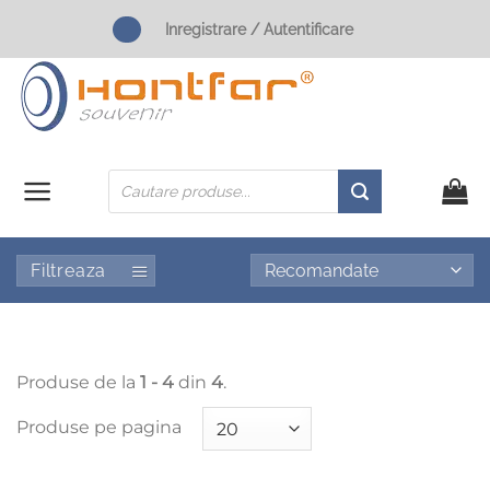
Skip
Inregistrare / Autentificare
to
content
Products
search
Filtreaza
Produse de la
1 - 4
din
4
.
Produse pe pagina