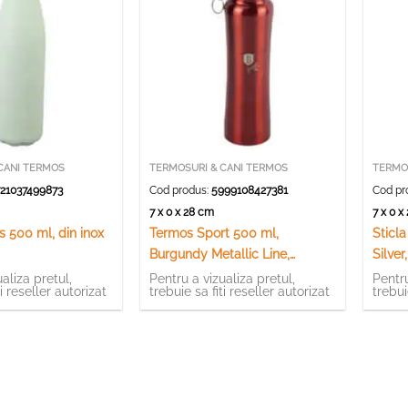
CANI TERMOS
TERMOSURI & CANI TERMOS
TERMO
21037499873
Cod produs:
5999108427381
Cod pr
7 x 0 x 28 cm
7 x 0 
s 500 ml, din inox
Termos Sport 500 ml,
Sticl
Burgundy Metallic Line,
Silver
Berlinger Haus
aliza pretul,
Pentru a vizualiza pretul,
Pentru
ti reseller autorizat
trebuie sa fiti reseller autorizat
trebui