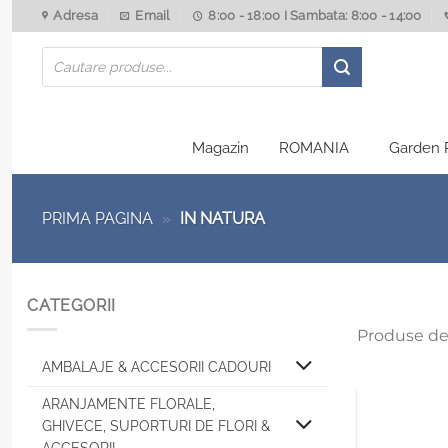
Skip
Adresa
Email
8:00 - 18:00 I Sambata: 8:00 - 14:00
to
Products
content
search
Magazin
ROMANIA
Garden 
PRIMA PAGINA
»
IN NATURA
CATEGORII
Produse de
AMBALAJE & ACCESORII CADOURI
ARANJAMENTE FLORALE,
GHIVECE, SUPORTURI DE FLORI &