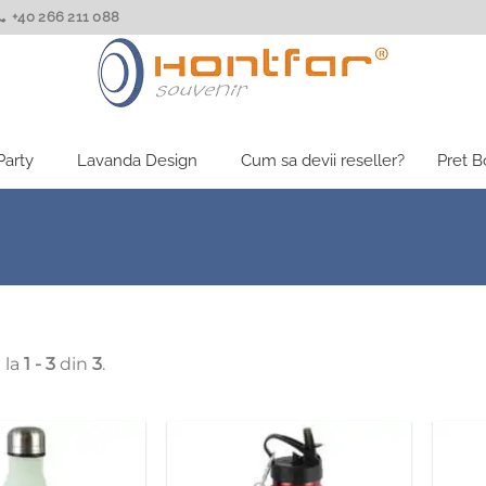
+40 266 211 088
Party
Lavanda Design
Cum sa devii reseller?
Pret 
 la
1 - 3
din
3
.