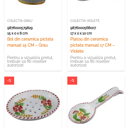
COLECTIA GRAU
COLECTIA VIOLETE
9876000579829
9876000568007
15 x 0 x 8 cm
17 x 0 x 10 cm
Bol din ceramica pictata
Platou din ceramica
manual 15 CM – Grau
pictata manual 17 CM –
Violete
Pentru a vizualiza pretul,
Pentru a vizualiza pretul,
trebuie sa fiti reseller
trebuie sa fiti reseller
autorizat
autorizat
-%
-%