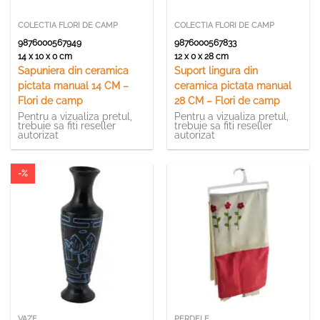
COLECTIA FLORI DE CAMP
COLECTIA FLORI DE CAMP
9876000567949
9876000567833
14 x 10 x 0 cm
12 x 0 x 28 cm
Sapuniera din ceramica
Suport lingura din
pictata manual 14 CM –
ceramica pictata manual
Flori de camp
28 CM – Flori de camp
Pentru a vizualiza pretul,
Pentru a vizualiza pretul,
trebuie sa fiti reseller
trebuie sa fiti reseller
autorizat
autorizat
-%
VAZE
PERDELE