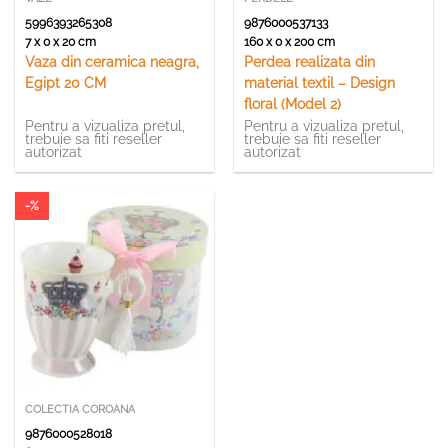
5996393265308
9876000537133
7 x 0 x 20 cm
160 x 0 x 200 cm
Vaza din ceramica neagra,
Perdea realizata din
Egipt 20 CM
material textil – Design
floral (Model 2)
Pentru a vizualiza pretul,
Pentru a vizualiza pretul,
trebuie sa fiti reseller
trebuie sa fiti reseller
autorizat
autorizat
-%
COLECTIA COROANA
9876000528018