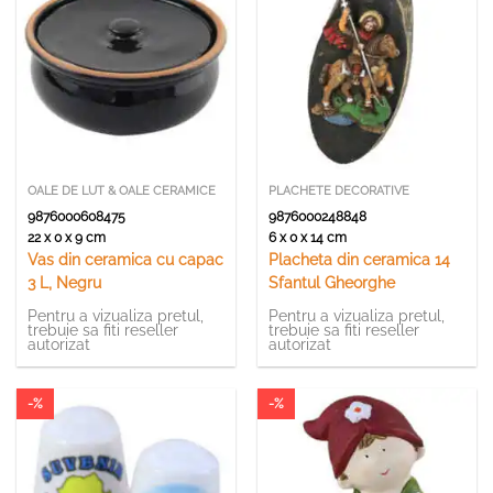
OALE DE LUT & OALE CERAMICE
PLACHETE DECORATIVE
9876000608475
9876000248848
22 x 0 x 9 cm
6 x 0 x 14 cm
Vas din ceramica cu capac
Placheta din ceramica 14
3 L, Negru
Sfantul Gheorghe
Pentru a vizualiza pretul,
Pentru a vizualiza pretul,
trebuie sa fiti reseller
trebuie sa fiti reseller
autorizat
autorizat
-%
-%