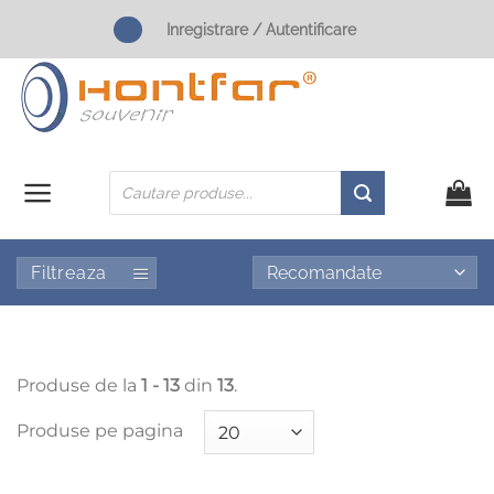
Skip
Inregistrare / Autentificare
to
content
Products
search
Filtreaza
Produse de la
1 - 13
din
13
.
Produse pe pagina