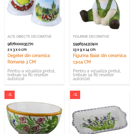
ALTE OBIECTE DECORATIVE
FIGURINE DECORATIVE
9876000235770
5996524317401
2 x 3 x 0 cm
13 x 9 x 14 cm
Degeter din ceramica
Figurina Baiat din ceramica
Romania 3 CM
13×14 CM
Pentru a vizualiza pretul,
Pentru a vizualiza pretul,
trebuie sa fiti reseller
trebuie sa fiti reseller
autorizat
autorizat
-%
-%