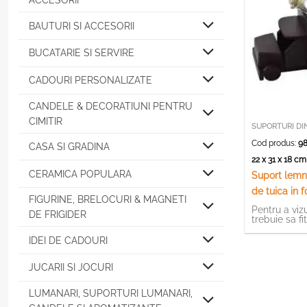
ACCESORII
BAUTURI SI ACCESORII
BUCATARIE SI SERVIRE
CADOURI PERSONALIZATE
CANDELE & DECORATIUNI PENTRU
CIMITIR
SUPORTURI DI
Cod produs:
98
CASA SI GRADINA
22 x 31 x 18 c
CERAMICA POPULARA
Suport lemn 
de tuica in
FIGURINE, BRELOCURI & MAGNETI
Pentru a vizu
DE FRIGIDER
trebuie sa fi
IDEI DE CADOURI
JUCARII SI JOCURI
LUMANARI, SUPORTURI LUMANARI,