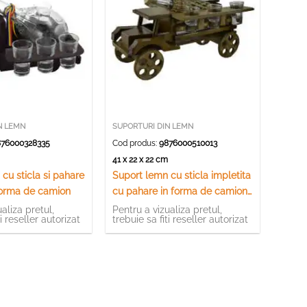
N LEMN
SUPORTURI DIN LEMN
76000328335
Cod produs:
9876000510013
m
41 x 22 x 22 cm
cu sticla si pahare
Suport lemn cu sticla impletita
 forma de camion
cu pahare in forma de camion
– Design Rustic
aliza pretul,
Pentru a vizualiza pretul,
ti reseller autorizat
trebuie sa fiti reseller autorizat