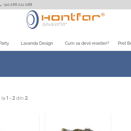
+40 266 211 088
Party
Lavanda Design
Cum sa devii reseller?
Pret 
 la
1 - 2
din
2
.