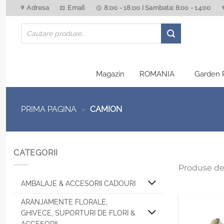
Skip
Adresa
Email
8:00 - 18:00 I Sambata: 8:00 - 14:00
to
Products
content
search
Magazin
ROMANIA
Garden 
PRIMA PAGINA
»
CAMION
CATEGORII
Produse de
AMBALAJE & ACCESORII CADOURI
ARANJAMENTE FLORALE,
GHIVECE, SUPORTURI DE FLORI &