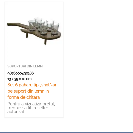
SUPORTURI DIN LEMN
9876000490186
13 x 39 x 10 cm
Set 6 pahare tip „shot”-uri
pe suport din lemn in
forma de chitara
Pentru a vizualiza pretul,
trebuie sa fiti reseller
autorizat