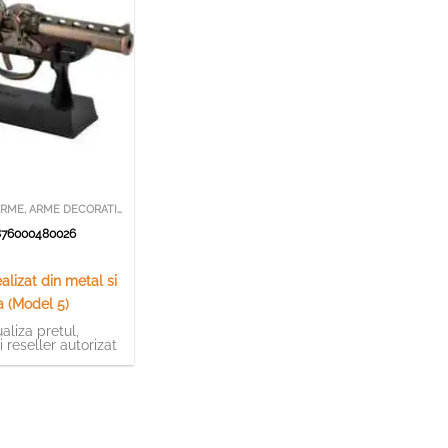
disponibil
TABLOURI CU ARME, ARME DECORATIVE
76000480026
m
lizat din metal si
a (Model 5)
aliza pretul,
ti reseller autorizat