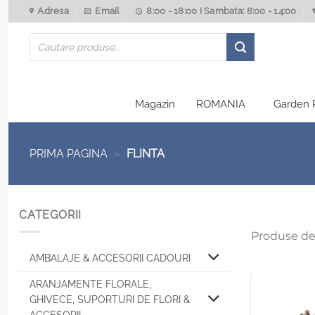
Skip
Adresa
Email
8:00 - 18:00 I Sambata: 8:00 - 14:00
to
Products
content
search
Magazin
ROMANIA
Garden 
PRIMA PAGINA
»
FLINTA
CATEGORII
Produse de
AMBALAJE & ACCESORII CADOURI
ARANJAMENTE FLORALE,
GHIVECE, SUPORTURI DE FLORI &