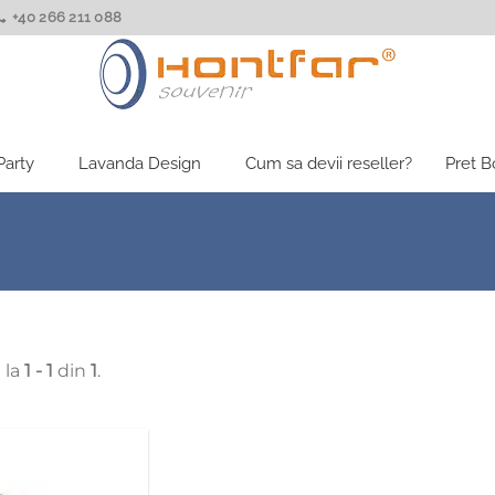
+40 266 211 088
Party
Lavanda Design
Cum sa devii reseller?
Pret 
 la
1 - 1
din
1
.