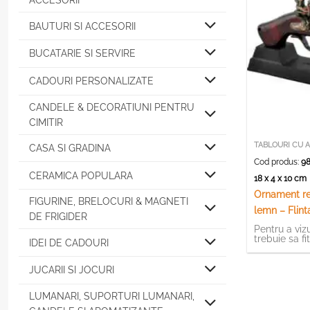
ACCESORII
BAUTURI SI ACCESORII
BUCATARIE SI SERVIRE
CADOURI PERSONALIZATE
CANDELE & DECORATIUNI PENTRU
CIMITIR
Momentan in
CASA SI GRADINA
Cod produs:
98
CERAMICA POPULARA
18 x 4 x 10 c
Ornament rea
FIGURINE, BRELOCURI & MAGNETI
lemn – Flint
DE FRIGIDER
Pentru a vizu
trebuie sa fi
IDEI DE CADOURI
JUCARII SI JOCURI
LUMANARI, SUPORTURI LUMANARI,