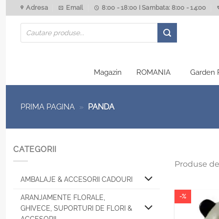
Skip
Adresa
Email
8:00 - 18:00 I Sambata: 8:00 - 14:00
to
Products
content
search
Magazin
ROMANIA
Garden 
PRIMA PAGINA
»
PANDA
CATEGORII
Produse de
AMBALAJE & ACCESORII CADOURI
-%
ARANJAMENTE FLORALE,
GHIVECE, SUPORTURI DE FLORI &