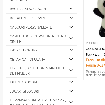
ACCESORII
BAUTURI SI ACCESORII
BUCATARIE SI SERVIRE
CADOURI PERSONALIZATE
CANDELE & DECORATIUNI PENTRU
CIMITIR
PUSCULITE
Cod produs:
98
CASA SI GRADINA
8 x 5 x 11 cm
Ø
CERAMICA POPULARA
Pusculita di
Panda 8×11
FIGURINE, BRELOCURI & MAGNETI
Pentru a vizu
DE FRIGIDER
trebuie sa fi
IDEI DE CADOURI
JUCARII SI JOCURI
LUMANARI, SUPORTURI LUMANARI,