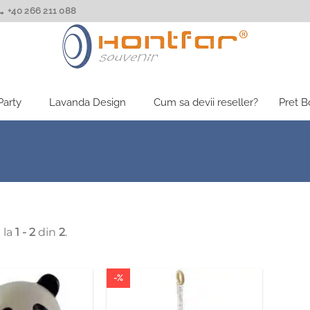
+40 266 211 088
Party
Lavanda Design
Cum sa devii reseller?
Pret 
 la
1 - 2
din
2
.
-%