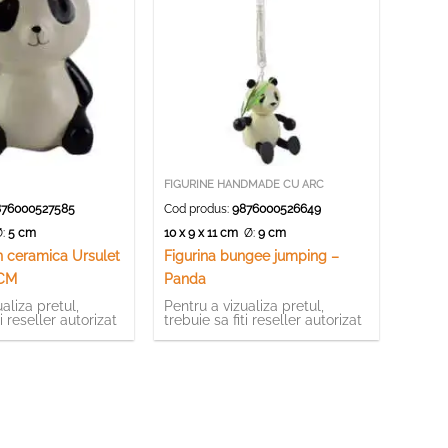
FIGURINE HANDMADE CU ARC
76000527585
Cod produs:
9876000526649
:
5 cm
10 x 9 x 11 cm
Ø:
9 cm
n ceramica Ursulet
Figurina bungee jumping –
 CM
Panda
aliza pretul,
Pentru a vizualiza pretul,
ti reseller autorizat
trebuie sa fiti reseller autorizat