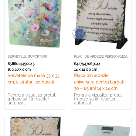
SERVETELE, SUPORTURI
PLACI DE ARDEZIE PERSONALIZATE
8586014450045
6427947063044
16 x 16 x 0 cm
14 x 14 x 0 cm
Servetele de masa 33 x 33
Placa din ardezie
cm, 2 straturi, 20 bucati
aniversara pentru barbati
30 – 85 ani 14 x 14 cm
Pentru a vizualiza pretul,
Pentru a vizualiza pretul,
trebuie sa fiti reseller
trebuie sa fiti reseller
autorizat
autorizat