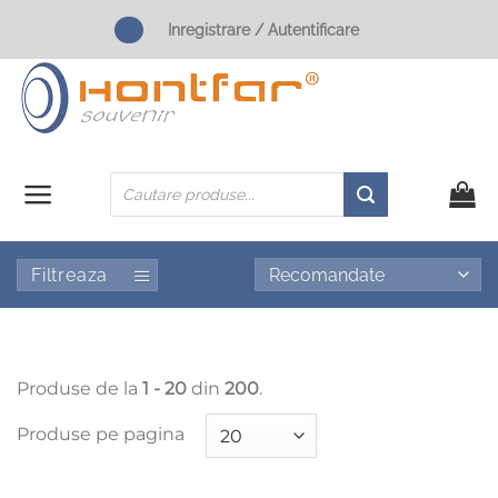
Skip
Inregistrare / Autentificare
to
content
Products
search
Filtreaza
Produse de la
1 - 20
din
200
.
Produse pe pagina