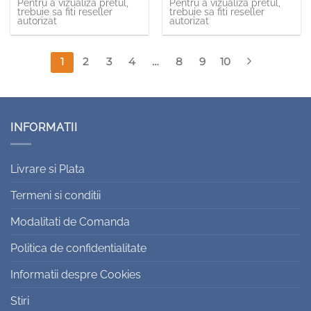
Pentru a vizualiza pretul,
Pentru a vizualiza pretul,
trebuie sa fiti reseller
trebuie sa fiti reseller
autorizat
autorizat
1
2
3
4
…
8
9
10
INFORMATII
Livrare si Plata
Termeni si conditii
Modalitati de Comanda
Politica de confidentialitate
Informatii despre Cookies
Stiri