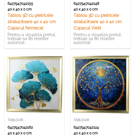
6427947042155
6427947042148
40 x 40 x 0 cm
40 x 40 x 0 cm
Tablou 3D cu pietricele
Tablou 3D cu pietricele
stralucitoare 40 x 40 cm
stralucitoare 40 x 40 cm
Copacul fermecat
Copacul Vietii
Pentru a vizualiza pretul,
Pentru a vizualiza pretul,
trebuie sa fiti reseller
trebuie sa fiti reseller
autorizat
autorizat
TABLOURI
TABLOURI
6427947042162
6427947042124
40 x 40 x 0 cm
40 x 40 x 0 cm