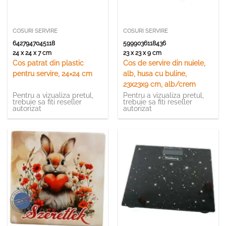
COSURI SERVIRE
COSURI SERVIRE
6427947045118
5999036118436
24 x 24 x 7 cm
23 x 23 x 9 cm
Cos patrat din plastic
Cos de servire din nuiele,
pentru servire, 24×24 cm
alb, husa cu buline,
23x23x9 cm, alb/crem
Pentru a vizualiza pretul,
Pentru a vizualiza pretul,
trebuie sa fiti reseller
trebuie sa fiti reseller
autorizat
autorizat