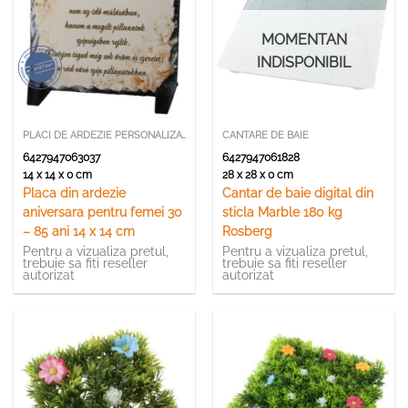
MOMENTAN
INDISPONIBIL
PLACI DE ARDEZIE PERSONALIZATE
CANTARE DE BAIE
6427947063037
6427947061828
14 x 14 x 0 cm
28 x 28 x 0 cm
Placa din ardezie
Cantar de baie digital din
aniversara pentru femei 30
sticla Marble 180 kg
– 85 ani 14 x 14 cm
Rosberg
Pentru a vizualiza pretul,
Pentru a vizualiza pretul,
trebuie sa fiti reseller
trebuie sa fiti reseller
autorizat
autorizat