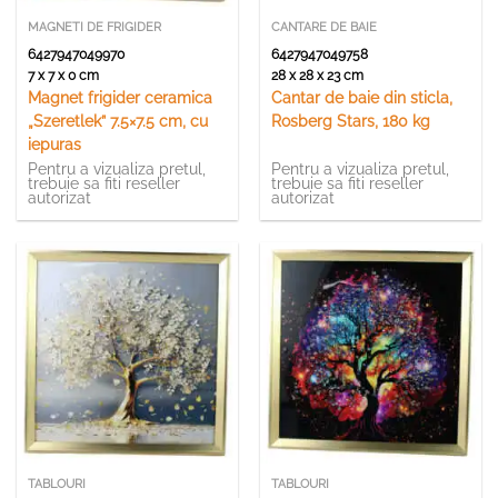
MAGNETI DE FRIGIDER
CANTARE DE BAIE
6427947049970
6427947049758
7 x 7 x 0 cm
28 x 28 x 23 cm
Magnet frigider ceramica
Cantar de baie din sticla,
„Szeretlek” 7.5×7.5 cm, cu
Rosberg Stars, 180 kg
iepuras
Pentru a vizualiza pretul,
Pentru a vizualiza pretul,
trebuie sa fiti reseller
trebuie sa fiti reseller
autorizat
autorizat
TABLOURI
TABLOURI