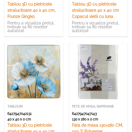
Tablou 3D cu pietricele
Tablou 3D cu pietricele
stralucitoare 40 x 40 cm,
stralucitoare 40 x 40 cm
Frunze Gingko
Copacul vietii cu luna
Pentru a vizualiza pretul,
Pentru a vizualiza pretul,
trebuie sa fiti reseller
trebuie sa fiti reseller
autorizat
autorizat
TABLOURI
FETE DE MASA, NAPROANE
6427947042131
6427947047143
40 x 40 x 0 cm
130 x 180 x 0 cm
Tablou 3D cu pietricele
Fata de masa 130×180 CM,
stralucitoare 40 x 40 cm
100 % Polyester