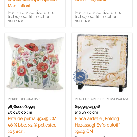
Maci infloriti
Pentru a vizualiza pretul,
Pentru a vizualiza pretul,
trebuie sa fiti reseller
trebuie sa fiti reseller
autorizat
autorizat
PERNE DECORATIVE
PLACI DE ARDEZIE PERSONALIZATE
9876000062994
6427947043718
45 x 45 x 0 cm
19 x 19 x 0 cm
Fata de perna 45×45 CM,
Placa ardezie „Boldog
58 % bbc, 32 % poliester,
Hazassagi Evfordulot!”
105 acril
19×19 CM