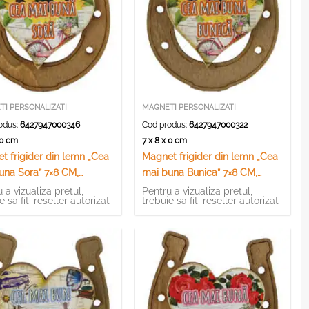
I PERSONALIZATI
MAGNETI PERSONALIZATI
odus:
6427947000346
Cod produs:
6427947000322
x 0 cm
7 x 8 x 0 cm
t frigider din lemn „Cea
Magnet frigider din lemn „Cea
una Sora” 7×8 CM,
mai buna Bunica” 7×8 CM,
ava
Potcoava
 a vizualiza pretul,
Pentru a vizualiza pretul,
e sa fiti reseller autorizat
trebuie sa fiti reseller autorizat