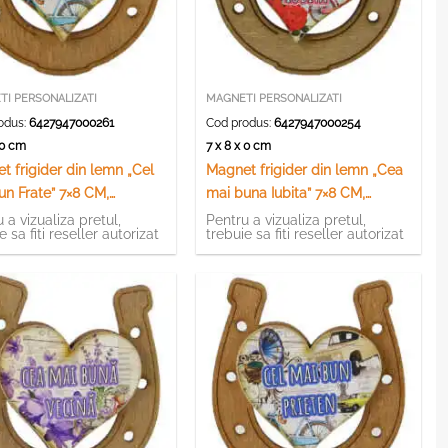
I PERSONALIZATI
MAGNETI PERSONALIZATI
odus:
6427947000261
Cod produs:
6427947000254
x 0 cm
7 x 8 x 0 cm
t frigider din lemn „Cel
Magnet frigider din lemn „Cea
un Frate” 7×8 CM,
mai buna Iubita” 7×8 CM,
ava
Potcoava
 a vizualiza pretul,
Pentru a vizualiza pretul,
e sa fiti reseller autorizat
trebuie sa fiti reseller autorizat