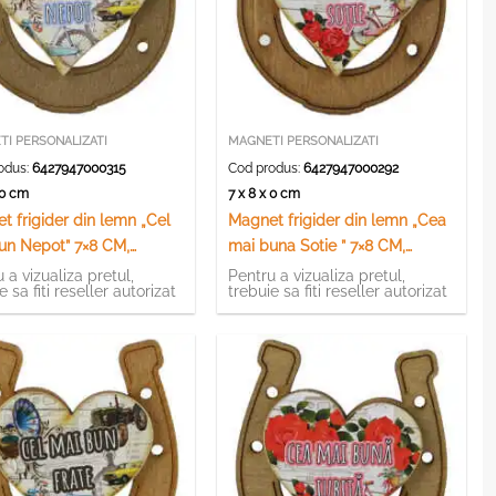
I PERSONALIZATI
MAGNETI PERSONALIZATI
odus:
6427947000315
Cod produs:
6427947000292
x 0 cm
7 x 8 x 0 cm
t frigider din lemn „Cel
Magnet frigider din lemn „Cea
un Nepot” 7×8 CM,
mai buna Sotie ” 7×8 CM,
ava
Potcoava
 a vizualiza pretul,
Pentru a vizualiza pretul,
e sa fiti reseller autorizat
trebuie sa fiti reseller autorizat