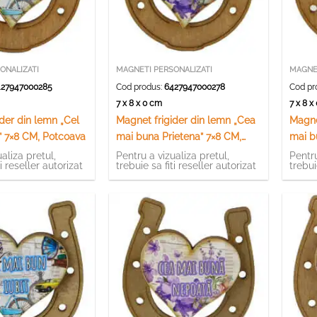
ONALIZATI
MAGNETI PERSONALIZATI
MAGNET
27947000285
Cod produs:
6427947000278
Cod pr
7 x 8 x 0 cm
7 x 8 
der din lemn „Cel
Magnet frigider din lemn „Cea
Magne
” 7×8 CM, Potcoava
mai buna Prietena” 7×8 CM,
mai b
Potcoava
Potco
aliza pretul,
Pentru a vizualiza pretul,
Pentru
ti reseller autorizat
trebuie sa fiti reseller autorizat
trebui