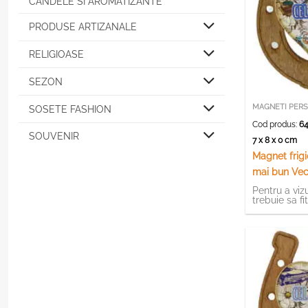
CANDELE SI AROMATIZANTE
PRODUSE ARTIZANALE
RELIGIOASE
SEZON
MAGNETI PERS
SOSETE FASHION
Cod produs:
64
SOUVENIR
7 x 8 x 0 cm
Magnet frigi
mai bun Vec
Potcoava
Pentru a vizu
trebuie sa fi