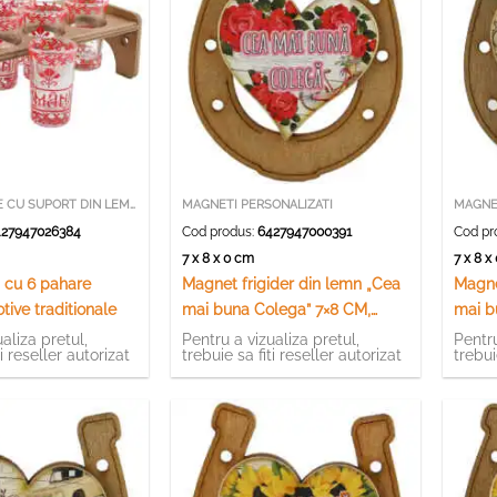
SETURI PAHARE CU SUPORT DIN LEMN
MAGNETI PERSONALIZATI
MAGNET
27947026384
Cod produs:
6427947000391
Cod pr
7 x 8 x 0 cm
7 x 8 
 cu 6 pahare
Magnet frigider din lemn „Cea
Magne
ive traditionale
mai buna Colega” 7×8 CM,
mai b
Potcoava
Potco
aliza pretul,
Pentru a vizualiza pretul,
Pentru
ti reseller autorizat
trebuie sa fiti reseller autorizat
trebui