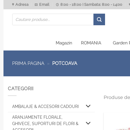
Skip
Adresa
Email
8:00 - 18:00 I Sambata: 8:00 - 14:00
to
Products
content
search
Magazin
ROMANIA
Garden 
PRIMA PAGINA
»
POTCOAVA
CATEGORII
Produse de
AMBALAJE & ACCESORII CADOURI
ARANJAMENTE FLORALE,
GHIVECE, SUPORTURI DE FLORI &