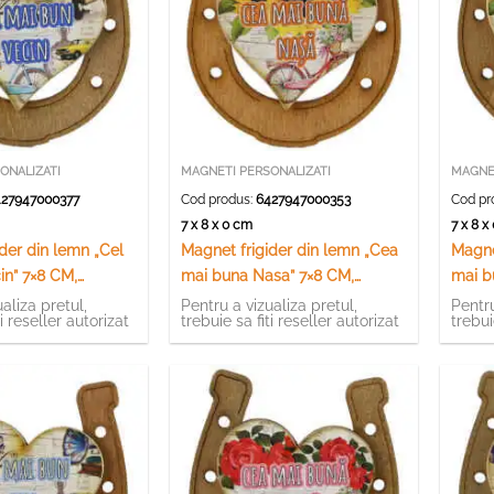
ONALIZATI
MAGNETI PERSONALIZATI
MAGNET
27947000377
Cod produs:
6427947000353
Cod pr
7 x 8 x 0 cm
7 x 8 
der din lemn „Cel
Magnet frigider din lemn „Cea
Magne
in” 7×8 CM,
mai buna Nasa” 7×8 CM,
mai b
Potcoava
Potco
aliza pretul,
Pentru a vizualiza pretul,
Pentru
ti reseller autorizat
trebuie sa fiti reseller autorizat
trebui