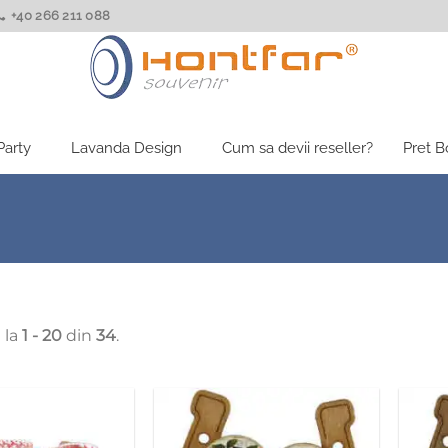
+40 266 211 088
Party
Lavanda Design
Cum sa devii reseller?
Pret 
 la
1 - 20
din
34
.