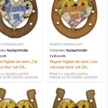
I PERSONALIZATI
MAGNETI PERSONALIZATI
odus:
6427947000384
Cod produs:
6427947000360
x 0 cm
7 x 8 x 0 cm
t frigider din lemn „Cel
Magnet frigider din lemn „Cea
un Nas” 7×8 CM,
mai buna Nora” 7×8 CM,
ava
Potcoava
 a vizualiza pretul,
Pentru a vizualiza pretul,
e sa fiti reseller autorizat
trebuie sa fiti reseller autorizat