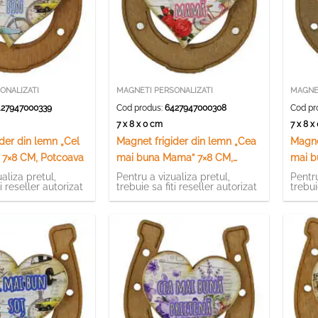
ONALIZATI
MAGNETI PERSONALIZATI
MAGNET
27947000339
Cod produs:
6427947000308
Cod pr
7 x 8 x 0 cm
7 x 8 
der din lemn „Cel
Magnet frigider din lemn „Cea
Magne
” 7×8 CM, Potcoava
mai buna Mama” 7×8 CM,
mai b
Potcoava
Potco
aliza pretul,
Pentru a vizualiza pretul,
Pentru
ti reseller autorizat
trebuie sa fiti reseller autorizat
trebui