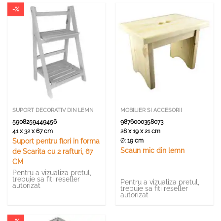
-%
SUPORT DECORATIV DIN LEMN
MOBILIER SI ACCESORII
5908259449456
9876000358073
41 x 32 x 67 cm
28 x 19 x 21 cm
Ø:
19 cm
Suport pentru flori in forma
Scaun mic din lemn
de Scarita cu 2 rafturi, 67
CM
Pentru a vizualiza pretul,
trebuie sa fiti reseller
Pentru a vizualiza pretul,
autorizat
trebuie sa fiti reseller
autorizat