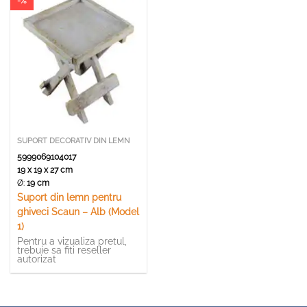
-%
SUPORT DECORATIV DIN LEMN
5999069104017
19 x 19 x 27 cm
Ø:
19 cm
Suport din lemn pentru
ghiveci Scaun – Alb (Model
1)
Pentru a vizualiza pretul,
trebuie sa fiti reseller
autorizat