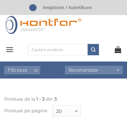
Skip
Inregistrare / Autentificare
to
content
Products
search
Filtreaza
Produse de la
1 - 3
din
3
.
Produse pe pagina