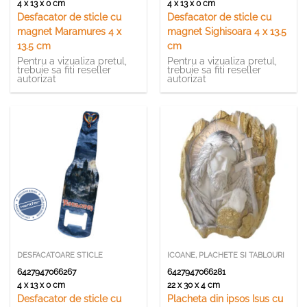
4 x 13 x 0 cm
4 x 13 x 0 cm
Desfacator de sticle cu
Desfacator de sticle cu
magnet Maramures 4 x
magnet Sighisoara 4 x 13.5
13.5 cm
cm
Pentru a vizualiza pretul,
Pentru a vizualiza pretul,
trebuie sa fiti reseller
trebuie sa fiti reseller
autorizat
autorizat
DESFACATOARE STICLE
ICOANE, PLACHETE SI TABLOURI
6427947066267
6427947066281
4 x 13 x 0 cm
22 x 30 x 4 cm
Desfacator de sticle cu
Placheta din ipsos Isus cu