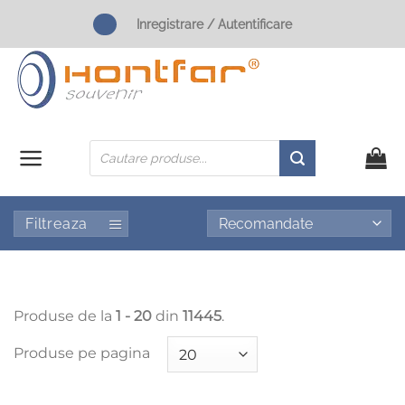
Skip
Inregistrare / Autentificare
to
content
Products
search
Filtreaza
Produse de la
1 - 20
din
11445
.
Produse pe pagina