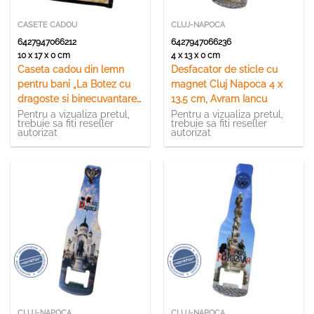
CASETE CADOU
CLUJ-NAPOCA
6427947066212
6427947066236
10 x 17 x 0 cm
4 x 13 x 0 cm
Caseta cadou din lemn
Desfacator de sticle cu
pentru bani „La Botez cu
magnet Cluj Napoca 4 x
dragoste si binecuvantare”
13.5 cm, Avram Iancu
10 x 17.5 cm
Pentru a vizualiza pretul,
Pentru a vizualiza pretul,
trebuie sa fiti reseller
trebuie sa fiti reseller
autorizat
autorizat
CLUJ-NAPOCA
CLUJ-NAPOCA