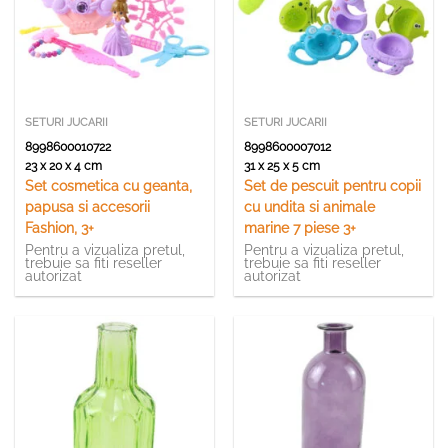
SETURI JUCARII
SETURI JUCARII
8998600010722
8998600007012
23 x 20 x 4 cm
31 x 25 x 5 cm
Set cosmetica cu geanta,
Set de pescuit pentru copii
papusa si accesorii
cu undita si animale
Fashion, 3+
marine 7 piese 3+
Pentru a vizualiza pretul,
Pentru a vizualiza pretul,
trebuie sa fiti reseller
trebuie sa fiti reseller
autorizat
autorizat