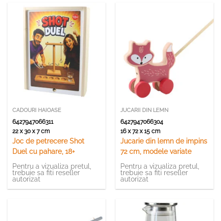
CADOURI HAIOASE
JUCARII DIN LEMN
6427947066311
6427947066304
22 x 30 x 7 cm
16 x 72 x 15 cm
Joc de petrecere Shot
Jucarie din lemn de impins
Duel cu pahare, 18+
72 cm, modele variate
Pentru a vizualiza pretul,
Pentru a vizualiza pretul,
trebuie sa fiti reseller
trebuie sa fiti reseller
autorizat
autorizat