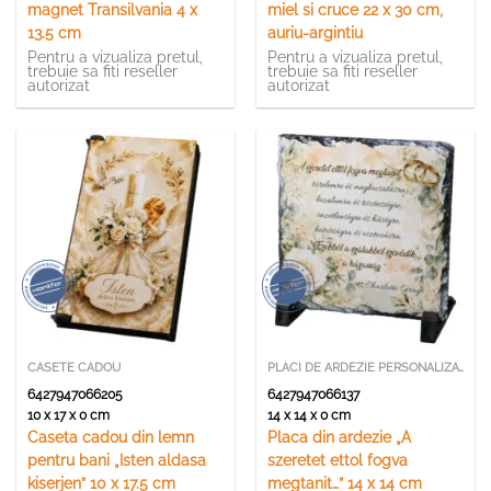
magnet Transilvania 4 x
miel si cruce 22 x 30 cm,
13.5 cm
auriu-argintiu
Pentru a vizualiza pretul,
Pentru a vizualiza pretul,
trebuie sa fiti reseller
trebuie sa fiti reseller
autorizat
autorizat
CASETE CADOU
PLACI DE ARDEZIE PERSONALIZATE
6427947066205
6427947066137
10 x 17 x 0 cm
14 x 14 x 0 cm
Caseta cadou din lemn
Placa din ardezie „A
pentru bani „Isten aldasa
szeretet ettol fogva
kiserjen” 10 x 17.5 cm
megtanit…” 14 x 14 cm