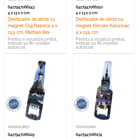
6427947066243
6427947066250
4 x 13 x 0 cm
4 x 13 x 0 cm
Desfacator de sticle cu
Desfacator de sticle cu
magnet Cluj Napoca 4 x
magnet Kincses Kolozsvar
13.5 cm, Mathias Rex
4 x 13.5 cm
Pentru a vizualiza pretul,
Pentru a vizualiza pretul,
trebuie sa fiti reseller
trebuie sa fiti reseller
autorizat
autorizat
MARAMURES
SIGHISOARA
6427947066229
6427947066274