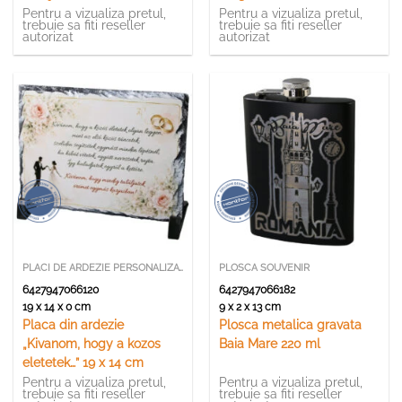
Pentru a vizualiza pretul,
Pentru a vizualiza pretul,
trebuie sa fiti reseller
trebuie sa fiti reseller
autorizat
autorizat
PLACI DE ARDEZIE PERSONALIZATE
PLOSCA SOUVENIR
6427947066120
6427947066182
19 x 14 x 0 cm
9 x 2 x 13 cm
Placa din ardezie
Plosca metalica gravata
„Kivanom, hogy a kozos
Baia Mare 220 ml
eletetek…” 19 x 14 cm
Pentru a vizualiza pretul,
Pentru a vizualiza pretul,
trebuie sa fiti reseller
trebuie sa fiti reseller