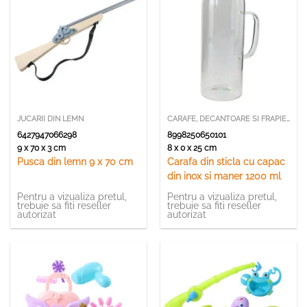
JUCARII DIN LEMN
CARAFE, DECANTOARE SI FRAPIERE
6427947066298
8998250650101
9 x 70 x 3 cm
8 x 0 x 25 cm
Pusca din lemn 9 x 70 cm
Carafa din sticla cu capac
din inox si maner 1200 ml
Pentru a vizualiza pretul,
Pentru a vizualiza pretul,
trebuie sa fiti reseller
trebuie sa fiti reseller
autorizat
autorizat