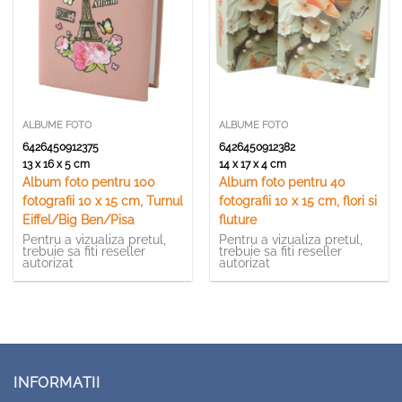
ALBUME FOTO
ALBUME FOTO
6426450912375
6426450912382
13 x 16 x 5 cm
14 x 17 x 4 cm
Album foto pentru 100
Album foto pentru 40
fotografii 10 x 15 cm, Turnul
fotografii 10 x 15 cm, flori si
Eiffel/Big Ben/Pisa
fluture
Pentru a vizualiza pretul,
Pentru a vizualiza pretul,
trebuie sa fiti reseller
trebuie sa fiti reseller
autorizat
autorizat
INFORMATII