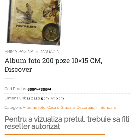
PRIMA PAGINA
»
MAGAZIN
Album foto 200 poze 10×15 CM,
Discover
Cod Produs:
5999047395574
Dimensiuni:
Ø:
22 x 22 x 5 cm
0 cm
Categorii:
Albume foto
,
Casa si Gradina
,
Decoratiuni interioare
Pentru a vizualiza pretul, trebuie sa fiti
reseller autorizat