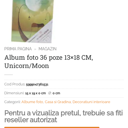
PRIMA PAGINA
»
MAGAZIN
Album foto 36 poze 13×18 CM,
Unicorn/Moon
Cod Produs:
5999047361531
Dimensiuni:
Ø:
15 x 19 x 0 cm
0 cm
Categorii:
Albume foto
,
Casa si Gradina
,
Decoratiuni interioare
Pentru a vizualiza pretul, trebuie sa fiti
reseller autorizat