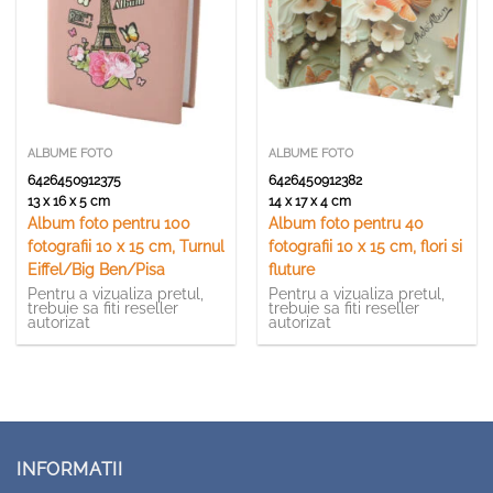
ALBUME FOTO
ALBUME FOTO
6426450912375
6426450912382
13 x 16 x 5 cm
14 x 17 x 4 cm
Album foto pentru 100
Album foto pentru 40
fotografii 10 x 15 cm, Turnul
fotografii 10 x 15 cm, flori si
Eiffel/Big Ben/Pisa
fluture
Pentru a vizualiza pretul,
Pentru a vizualiza pretul,
trebuie sa fiti reseller
trebuie sa fiti reseller
autorizat
autorizat
INFORMATII