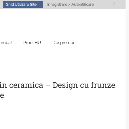
Ghid Utilizare Site
Inregistrare / Autentificare
Bomba!
Prod. HU
Despre noi
din ceramica – Design cu frunze
le