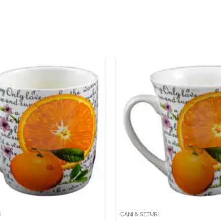
I
CANI & SETURI