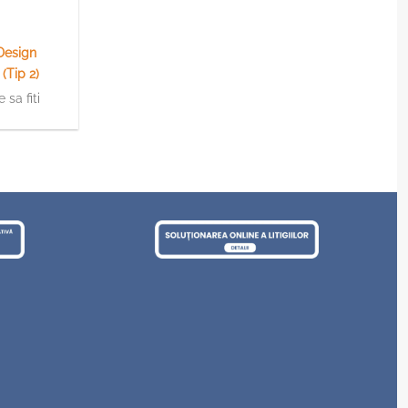
Design
(Tip 2)
 sa fiti