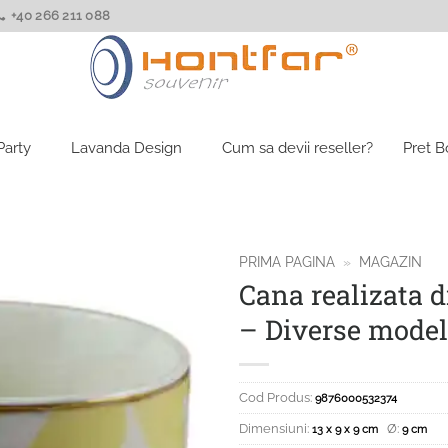
+40 266 211 088
Party
Lavanda Design
Cum sa devii reseller?
Pret 
PRIMA PAGINA
»
MAGAZIN
Cana realizata 
– Diverse mode
Cod Produs:
9876000532374
Dimensiuni:
Ø:
13 x 9 x 9 cm
9 cm