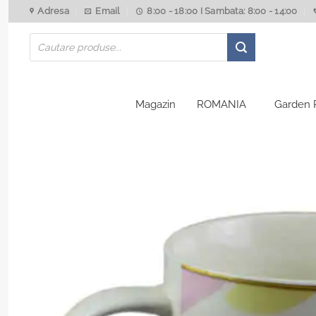
Skip
Adresa
Email
8:00 - 18:00 I Sambata: 8:00 - 14:00
to
Products
content
search
Magazin
ROMANIA
Garden 