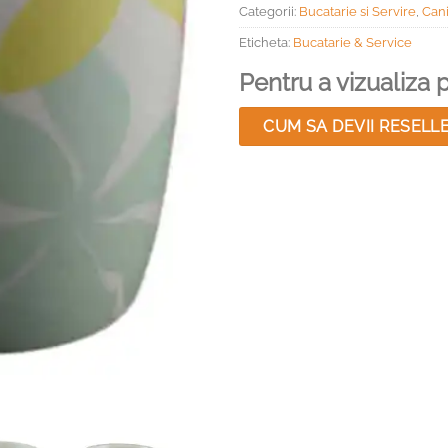
Categorii:
Bucatarie si Servire
,
Cani
Eticheta:
Bucatarie & Service
Pentru a vizualiza pr
CUM SA DEVII RESELL