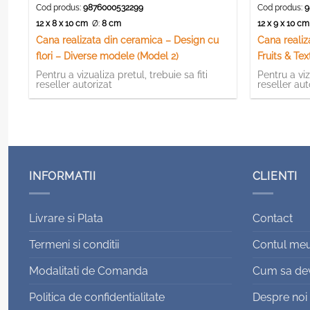
Cod produs:
9876000532299
Cod produs:
9
12 x 8 x 10 cm
Ø:
8 cm
12 x 9 x 10 c
Cana realizata din ceramica – Design cu
Cana realiz
flori – Diverse modele (Model 2)
Fruits & Tex
Pentru a vizualiza pretul, trebuie sa fiti
Pentru a viz
reseller autorizat
reseller aut
INFORMATII
CLIENTI
Livrare si Plata
Contact
Termeni si conditii
Contul me
Modalitati de Comanda
Cum sa devi
Politica de confidentialitate
Despre noi