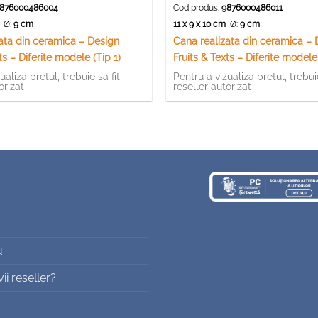
876000486004
Cod produs:
9876000486011
m
Ø:
9 cm
11 x 9 x 10 cm
Ø:
9 cm
ata din ceramica – Design
Cana realizata din ceramica – 
ts – Diferite modele (Tip 1)
Fruits & Texts – Diferite modele 
ualiza pretul, trebuie sa fiti
Pentru a vizualiza pretul, trebuie
orizat
reseller autorizat
u
i reseller?