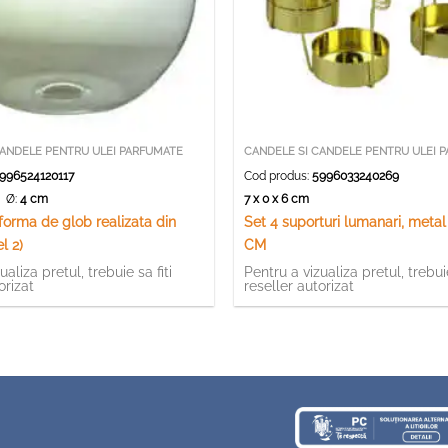
CANDELE PENTRU ULEI PARFUMATE
CANDELE SI CANDELE PENTRU ULEI 
996524120117
Cod produs:
5996033240269
m
Ø:
4 cm
7 x 0 x 6 cm
forma de glob realizata din
Set 4 suporturi lumanari, metal 
l 2)
CM
ualiza pretul, trebuie sa fiti
Pentru a vizualiza pretul, trebuie
orizat
reseller autorizat