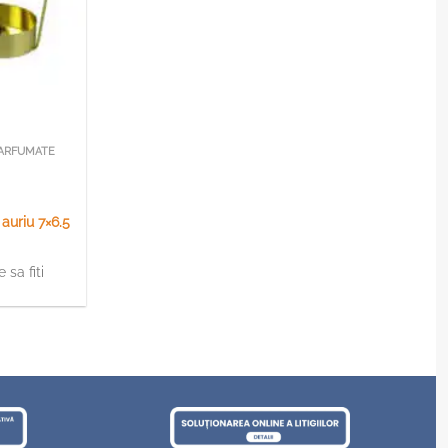
PARFUMATE
auriu 7×6.5
 sa fiti