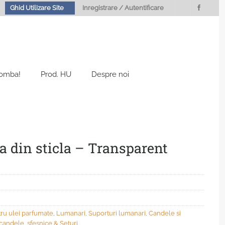
Ghid Utilizare Site
Inregistrare / Autentificare
Bomba!
Prod. HU
Despre noi
a din sticla – Transparent
ru ulei parfumate
,
Lumanari, Suporturi lumanari, Candele si
candele, sfesnice & Seturi