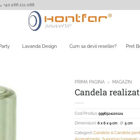
+40 266 211 088
Party
Lavanda Design
Cum sa devii reseller?
Pret 
PRIMA PAGINA
»
MAGAZIN
Candela realizat
Cod Produs:
5996524120124
Dimensiuni:
Ø:
6 x 6 x 9 cm
5 cm
Categorii:
Candele si Candele pent
Aromatizante
,
Suporturi lumanari, 