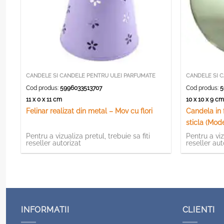
CANDELE SI CANDELE PENTRU ULEI PARFUMATE
CANDELE SI 
Cod produs:
5996033513707
Cod produs:
5
11 x 0 x 11 cm
10 x 10 x 9 c
Felinar realizat din metal – Mov cu flori
Candela in 
sticla (Mode
Pentru a vizualiza pretul, trebuie sa fiti
Pentru a viz
reseller autorizat
reseller aut
INFORMATII
CLIENTI