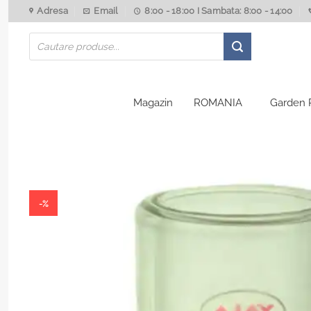
Skip
Adresa
Email
8:00 - 18:00 I Sambata: 8:00 - 14:00
to
Products
content
search
Magazin
ROMANIA
Garden 
-%