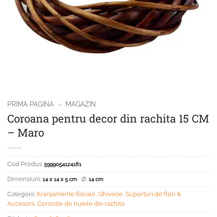
PRIMA PAGINA
»
MAGAZIN
Coroana pentru decor din rachita 15 CM
– Maro
Cod Produs:
5999054124181
Dimensiuni:
Ø:
14 x 14 x 5 cm
14 cm
Categorii:
Aranjamente florale, Ghivece, Suporturi de flori &
Accesorii
,
Coronite de nuiele din rachita