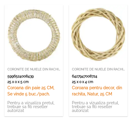
CORONITE DE NUIELE DIN RACHITA
CORONITE DE NUIELE DIN RACHITA
5996524008439
6427947008724
25 x 0 x 5 cm
25 x 0 x 4 cm
Coroana din paie 25 CM,
Coroana pentru decor, din
Se vinde 5 buc./pach.
rachita, Natur, 25 CM
Pentru a vizualiza pretul,
Pentru a vizualiza pretul,
trebuie sa fiti reseller
trebuie sa fiti reseller
autorizat
autorizat