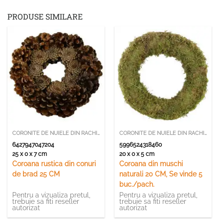
PRODUSE SIMILARE
CORONITE DE NUIELE DIN RACHITA
CORONITE DE NUIELE DIN RACHITA
6427947047204
5996524318460
25 x 0 x 7 cm
20 x 0 x 5 cm
Coroana rustica din conuri
Coroana din muschi
de brad 25 CM
naturali 20 CM, Se vinde 5
buc./pach.
Pentru a vizualiza pretul,
Pentru a vizualiza pretul,
trebuie sa fiti reseller
trebuie sa fiti reseller
autorizat
autorizat