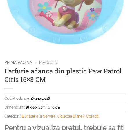
PRIMA PAGINA
»
MAGAZIN
Farfurie adanca din plastic Paw Patrol
Girls 16×3 CM
Cod Produs:
5996524050216
Dimensiuni:
Ø:
16 x 0 x 3 cm
0 cm
Categorii:
Bucatarie si Servire
,
Colectia Disney
,
Colectii
Pentru a vizualiza pretul, trebuie sa fiti