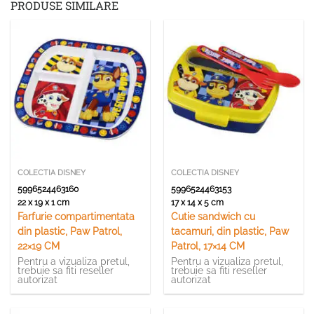
PRODUSE SIMILARE
COLECTIA DISNEY
COLECTIA DISNEY
5996524463160
5996524463153
22 x 19 x 1 cm
17 x 14 x 5 cm
Farfurie compartimentata
Cutie sandwich cu
din plastic, Paw Patrol,
tacamuri, din plastic, Paw
22×19 CM
Patrol, 17×14 CM
Pentru a vizualiza pretul,
Pentru a vizualiza pretul,
trebuie sa fiti reseller
trebuie sa fiti reseller
autorizat
autorizat