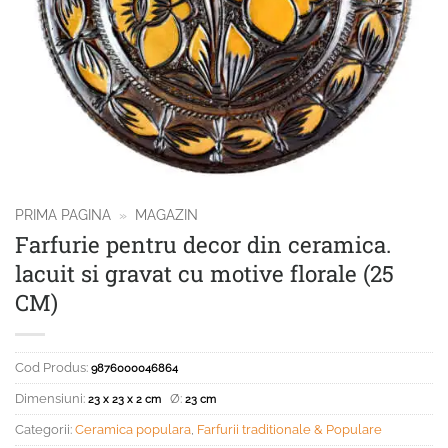
PRIMA PAGINA
»
MAGAZIN
Farfurie pentru decor din ceramica.
lacuit si gravat cu motive florale (25
CM)
Cod Produs:
9876000046864
Dimensiuni:
Ø:
23 x 23 x 2 cm
23 cm
Categorii:
Ceramica populara
,
Farfurii traditionale & Populare