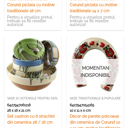
Corund pictata cu motive
Corund pictata cu motive
traditionale 18 cm
traditionale 14 x 7 cm
Pentru a vizualiza pretul,
Pentru a vizualiza pretul,
trebuie sa fiti reseller
trebuie sa fiti reseller
autorizat
autorizat
MOMENTAN
INDISPONIBIL
VASE SI USTENSILE PENTRU SERVIRE
VAZE TRADITIONALE & POPULARE
6427947061118
6427947054165
26 x 16 x 21 cm
10 x 11 x 0 cm
Set castron cu 6 strachini
Decor de perete potcoava
din ceramica 26 / 16 cm
din ceramica de Corund 10