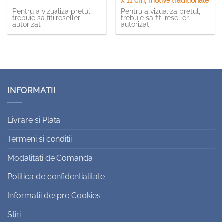
x 11 cm, motive traditionale
Pentru a vizualiza pretul,
Pentru a vizualiza pretul,
trebuie sa fiti reseller
trebuie sa fiti reseller
autorizat
autorizat
INFORMATII
Livrare si Plata
Termeni si conditii
Modalitati de Comanda
Politica de confidentialitate
Informatii despre Cookies
Stiri